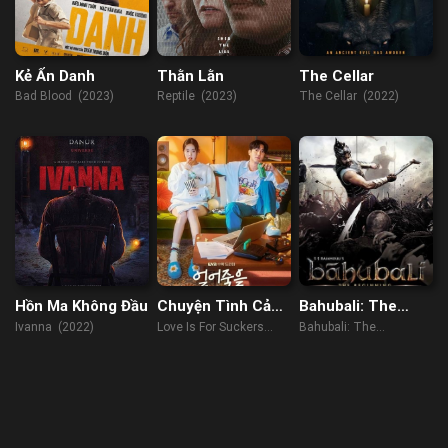
Kẻ Ẩn Danh
Thằn Lằn
The Cellar
Bad Blood (2023)
Reptile (2023)
The Cellar (2022)
Hồn Ma Không Đầu
Chuyện Tình Cảm
Bahubali: The
Lạnh
Beginning
Ivanna (2022)
Love Is For Suckers
Bahubali: The
(2022)
Beginning (2015)