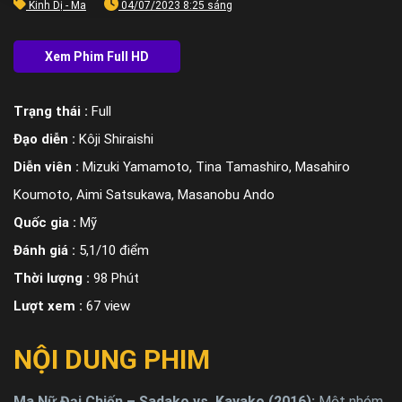
Kinh Dị - Ma
04/07/2023 8:25 sáng
Trạng thái :
Full
Đạo diễn :
Kôji Shiraishi
Diễn viên :
Mizuki Yamamoto, Tina Tamashiro, Masahiro
Koumoto, Aimi Satsukawa, Masanobu Ando
Quốc gia :
Mỹ
Đánh giá :
5,1/10 điểm
Thời lượng :
98 Phút
Lượt xem :
67 view
NỘI DUNG PHIM
Ma Nữ Đại Chiến – Sadako vs. Kayako (2016):
Một nhóm