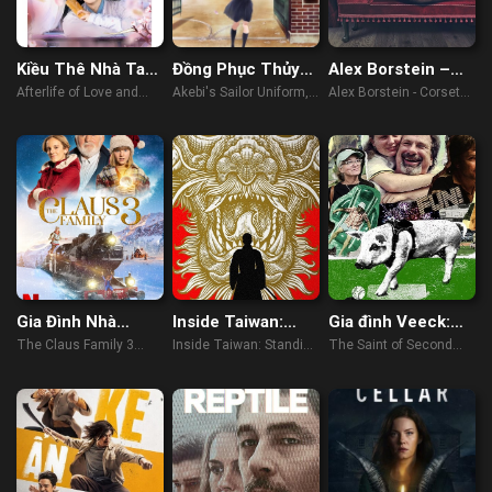
Kiều Thê Nhà Ta
Đồng Phục Thủy
Alex Borstein –
Không Dễ Chọc
Thủ Của Akebi
Corsets & Clown
Afterlife of Love and
Akebi's Sailor Uniform,
Alex Borstein - Corsets
Suits
Revenge (2022)
Akebi-chan no Sailor
& Clown Suits (2023)
Fuku (2022)
Gia Đình Nhà
Inside Taiwan:
Gia đình Veeck:
Claus 3
Standing Up To
Người trao cơ hội
The Claus Family 3
Inside Taiwan: Standing
The Saint of Second
China
thứ hai
(2023)
Up to China (2023)
Chances (2023)