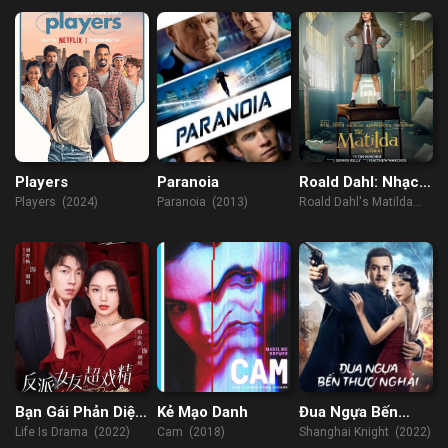
Players
Paranoia
Roald Dahl: Nhạc
Kịch Matilda
Players (2024)
Paranoia (2013)
Roald Dahl's Matilda
The Musical (2022)
Bạn Gái Phản Diện
Kẻ Mạo Danh
Đua Ngựa Bến
Diễn Siêu Sâu
Thượng Hải
Life Is Drama (2022)
Cam (2018)
Shanghai Knight (2022)