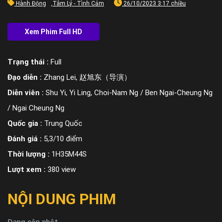
Hành Động
,
Tâm Lý - Tình Cảm
26/10/2023 3:17 chiều
Trạng thái :
Full
Đạo diễn :
Zhang Lei, 赵旭东（导演）
Diễn viên :
Shu Yi, Yi Ling, Choi-Nam Ng / Ben Ngai-Cheung Ng
/ Ngai Cheung Ng
Quốc gia :
Trung Quốc
Đánh giá :
5,3/10 điểm
Thời lượng :
1H35M44S
Lượt xem :
380 view
NỘI DUNG PHIM