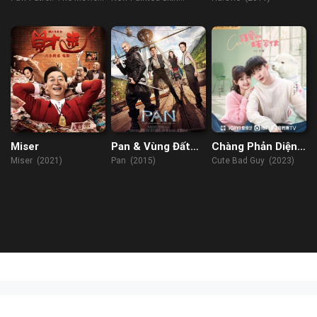
Đẳng
(2021)
(2022)
Miser
Pan & Vùng Đất
Chàng Phản Diện
Neverland
Dễ Thương
Miser (2021)
Pan (2015)
Cute Bad Guy (2023)