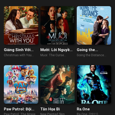
Giáng Sinh Với
Mười: Lời Nguyền
Going the
Tình Yêu
Trở Lại
Distance
Christmas with You
Muoi: The Curse
Going the Distance
(2022)
Returns (2022)
(2010)
Paw Patrol: Đội
Tân Họa Bì
Ra.One
Đặc Nhiệm Siêu
Paw Patrol: The Movie
New Painted Skin
Ra.One (2011)