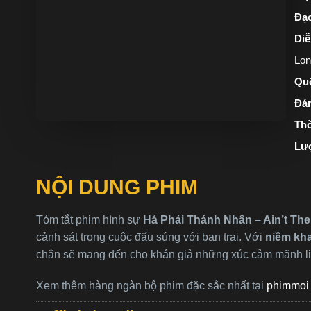
Đạo
Diễ
Lon
Quố
Đán
Thờ
Lư
NỘI DUNG PHIM
Tóm tắt phim hình sự
Há Phải Thánh Nhân – Ain’t The
cảnh sát trong cuộc đấu súng với bạn trai. Với
niềm kha
chắn sẽ mang đến cho khán giả những xúc cảm mãnh liệ
Xem thêm hàng ngàn bộ phim đặc sắc nhất tại
phimmoi 