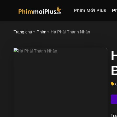
Skip
to
Phim Mới Plus
P
content
Trang chủ
»
Phim
»
Há Phải Thánh Nhân
C
Trạ