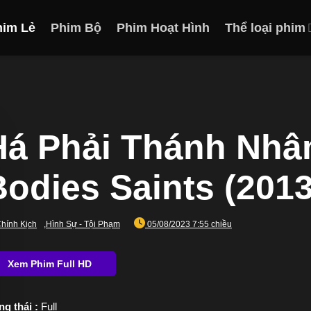
him Lẻ
Phim Bộ
Phim Hoạt Hình
Thể loại phim
Há Phải Thánh Nhân
Bodies Saints (2013
hính Kịch
,
Hình Sự - Tội Phạm
05/08/2023 7:55 chiều
ng thái :
Full