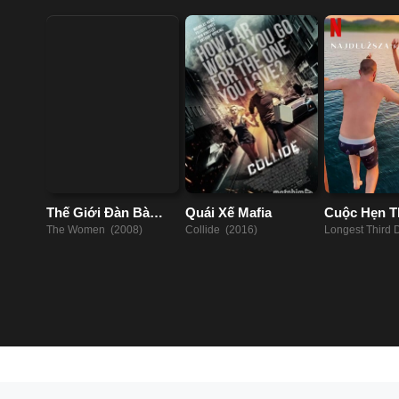
Thế Giới Đàn Bà
Quái Xế Mafia
Cuộc Hẹn T
2008
Dài Nhất
The Women (2008)
Collide (2016)
Longest Third 