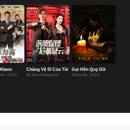
Milano
Chàng Vệ Sĩ Của Tôi
Gọi Hồn Quỷ Dữ
lano (2016)
My Dear Bodyguard
Talk to Me (2023)
(2022)