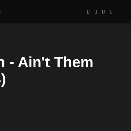
 - Ain't Them
)