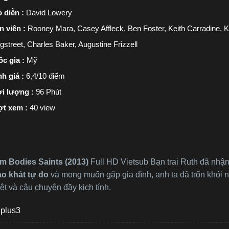
 diễn :
David Lowery
n viên :
Rooney Mara, Casey Affleck, Ben Foster, Keith Carradine, 
gstreet, Charles Baker, Augustine Frizzell
c gia :
Mỹ
h giá :
6,4/10 điểm
i lượng :
96 Phút
ợt xem :
40 view
m Bodies Saints (2013)
Full HD Vietsub Bạn trai Ruth đã nhận t
o khát tự do
và mong muốn gặp gia đình, anh ta đã trốn khỏi nh
t và câu chuyện đầy kịch tính.
plus3