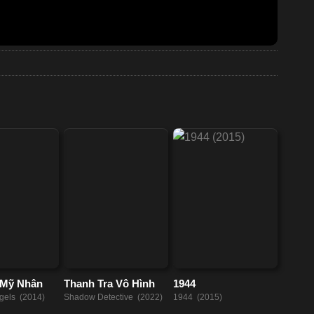
 Mỹ Nhân
Thanh Tra Vô Hình
1944
gels (2014)
Shadow Detective (2022)
1944 (2015)