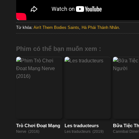
Từ khóa:
Ain't Them Bodies Saints
,
Há Phải Thánh Nhân
.
Phim có thể bạn muốn xem :
Trò Chơi Đoạt Mạng
Les traducteurs
Bữa Tiệc Th
Nerve (2016)
Les traducteurs (2019)
Cannibal Diner