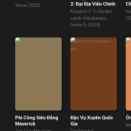
2: Đại Địa Viễn Chinh
Ch
Venus (2022)
Kingdom 2 To Distant
Es
Lands (Harukanaru
(2
Daichi E) (2022)
Phi Công Siêu Đẳng
Đặc Vụ Xuyên Quốc
Ô
Maverick
Gia
Me