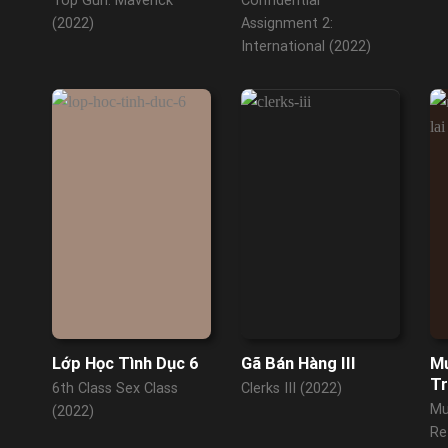
Top Gun: Maverick
Confidential
(2022)
Assignment 2:
International (2022)
Lớp Học Tình Dục 6
Gã Bán Hàng III
Mư
Tr
6th Class Sex Class
Clerks III (2022)
Mu
(2022)
Re