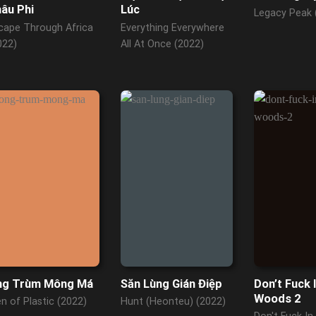
âu Phi
Lúc
Legacy Peak 
cape Through Africa
Everything Everywhere
022)
All At Once (2022)
ng Trùm Mông Má
Săn Lùng Gián Điệp
Don’t Fuck 
Woods 2
n of Plastic (2022)
Hunt (Heonteu) (2022)