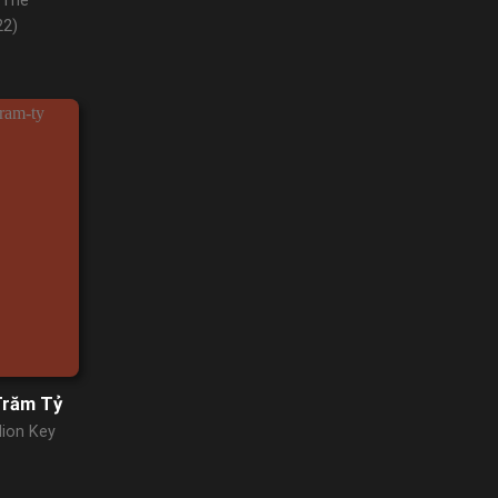
 The
22)
Trăm Tỷ
lion Key