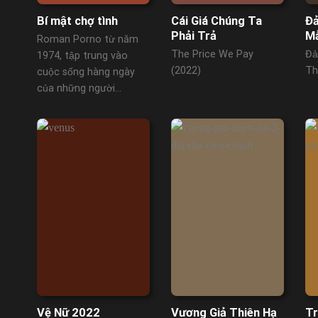
Bí mật chợ tình
Cái Giá Chúng Ta
Đả
Phải Trả
Mẫ
Roman Porno từ năm
The Price We Pay
Đả
1974, tập trung vào
(2022)
Th
cuộc sống hàng ngày
của những người...
Vệ Nữ 2022
Vương Giả Thiên Hạ
Tr