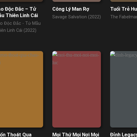
o Độc Đắc – Tử
Công Lý Man Rợ
Tuổi Trẻ H
u Thiên Linh Cái
Savage Salvation (2022)
The Fabelman
o Độc Đắc - Tử Mẫu
iên Linh Cái (2022)
ốn Thoát Qua
Mọi Thứ Mọi Nơi Mọi
Đỉnh Legac