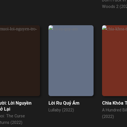
Don't Fuck In
Woods 2 (20
ời: Lời Nguyền
Lời Ru Quỷ Ám
Chìa Khóa 
ở Lại
Lullaby (2022)
A Hundred Bil
oi: The Curse
(2022)
turns (2022)