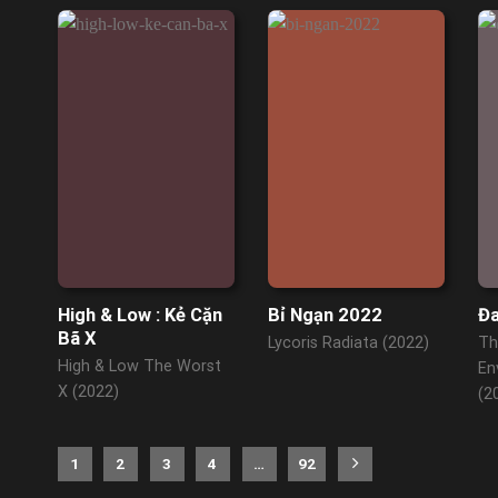
High & Low : Kẻ Cặn
Bỉ Ngạn 2022
Đa
Bã X
Lycoris Radiata (2022)
Th
High & Low The Worst
En
X (2022)
(2
1
2
3
4
…
92