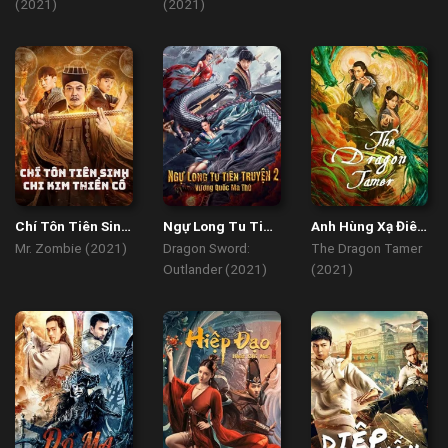
(2021)
(2021)
Chí Tôn Tiên Sinh
Ngự Long Tu Tiên
Anh Hùng Xạ Điêu
Chi Kim Thiền Cổ
Truyện 2: Vương
– Giáng Long
Mr. Zombie (2021)
Dragon Sword:
The Dragon Tamer
Quốc Ma Thú
Thập Bát Chưởng
Outlander (2021)
(2021)