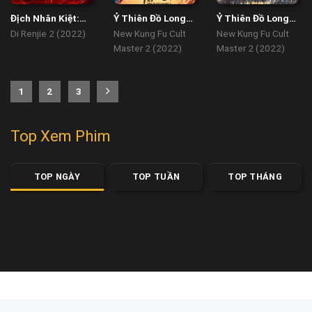
Địch Nhân Kiệt:
Ỷ Thiên Đồ Long
Ỷ Thiên Đồ Long
Quỷ Đoạt Hồn
Ký: Thánh Hỏa
Ký: Cửu Dương
Di Renjie 2 (2022)
New Kung Fu Cult
New Kung Fu Cult
Hùng Phong
Thần Công
Master 2 (2022)
Master 2 (2022)
1
2
3
Top Xem Phim
TOP NGÀY
TOP TUẦN
TOP THÁNG