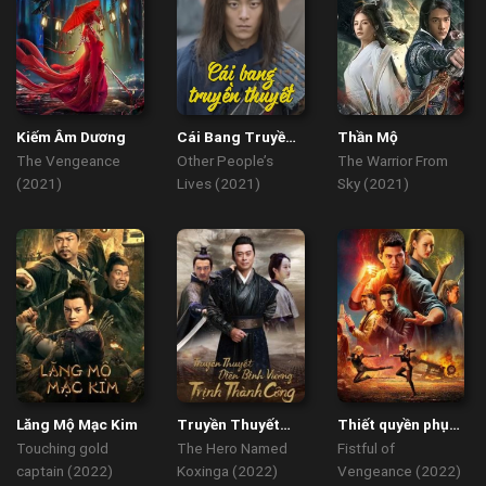
Kiếm Âm Dương
Cái Bang Truyền
Thần Mộ
Thuyết
The Vengeance
Other People’s
The Warrior From
(2021)
Lives (2021)
Sky (2021)
Lăng Mộ Mạc Kim
Truyền Thuyết
Thiết quyền phục
Diên Bình Vương
thù
Touching gold
The Hero Named
Fistful of
Trịnh Thành
captain (2022)
Koxinga (2022)
Vengeance (2022)
Công