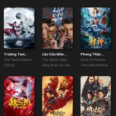
Trương Tam
Lão Cửu Môn:
Phong Thần:
Phong
Thanh Sơn Hải
Truyền Thuyết
The Taichi Master
The Mystic Nine:
Gods Of Honour:
Đường
Nhân Ngư
(2022)
Qing Shan Hai Tang
The Little Mermaid
(2022)
(2022)