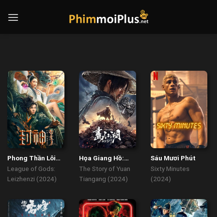
Skip
to
content
Phong Thần Lôi
Họa Giang Hồ:
Sáu Mươi Phút
Chấn Tử
Bất Lương Soái
League of Gods:
The Story of Yuan
Sixty Minutes
Leizhenzi (2024)
Tiangang (2024)
(2024)