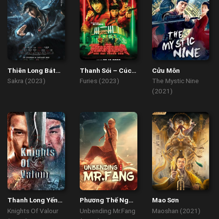
Thiên Long Bát
Thanh Sói – Cúc
Cửu Môn
Bộ Kiều Phong
Dại Trong Đêm
Sakra (2023)
Furies (2023)
The Mystic Nine
Truyện
(2021)
Thanh Long Yến
Phương Thế Ngọc
Mao Sơn
Nguyệt Đao
Mình Đồng Da Sắt
Knights Of Valour
Unbending Mr.Fang
Maoshan (2021)