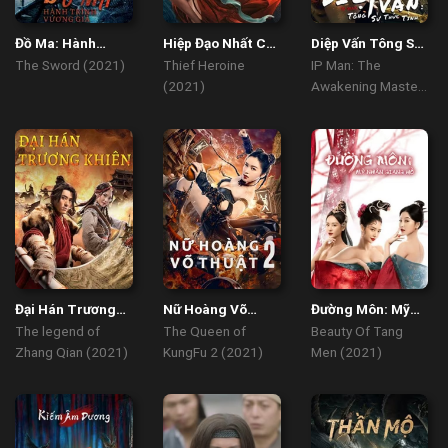
Đồ Ma: Hành
Hiệp Đạo Nhất Chi
Diệp Vấn Tông Sư
Trình Vương Giả
Mai
Thức Tỉnh
The Sword (2021)
Thief Heroine
IP Man: The
(2021)
Awakening Master
(2021)
Đại Hán Trương
Nữ Hoàng Võ
Đường Môn: Mỹ
Khiên
Thuật 2
Nhân Giang Hồ
The legend of
The Queen of
Beauty Of Tang
Zhang Qian (2021)
KungFu 2 (2021)
Men (2021)