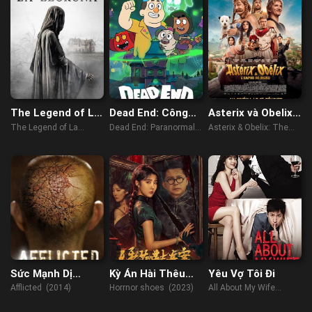
The Legend of La
Dead End: Công
Asterix và Obelix:
Llorona
Viên Ma Quái
Vương Quốc
The Legend of La
Dead End: Paranormal
Asterix & Obelix: The
(Phần 2)
Trung Cổ
Llorona (2022)
Park (Season 2) (2022)
Middle Kingdom (2023)
Sức Mạnh Dị
Kỳ Án Hài Thêu
Yêu Vợ Tôi Đi
Thường
Hoa
Afflicted (2014)
Horrnor shoes (2023)
All About My Wife
(2012)