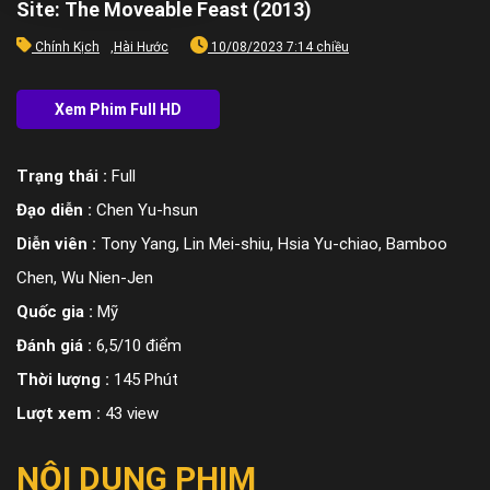
Site: The Moveable Feast (2013)
Chính Kịch
,
Hài Hước
10/08/2023 7:14 chiều
Trạng thái :
Full
Đạo diễn :
Chen Yu-hsun
Diễn viên :
Tony Yang, Lin Mei-shiu, Hsia Yu-chiao, Bamboo
Chen, Wu Nien-Jen
Quốc gia :
Mỹ
Đánh giá :
6,5/10 điểm
Thời lượng :
145 Phút
Lượt xem :
43 view
NỘI DUNG PHIM