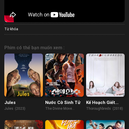
Từ khóa
Phim có thể bạn muốn xem :
Jules
Nước Cờ Sinh Tử
Kế Hoạch Giết
Dượng
Jules (2023)
The Divine Move
Thoroughbreds (2018)
(2019)