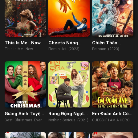
This Is Me…Now
Cheeto Nóng
Chiến Thần
Bỏng Của Flamin
Pathaan
This Is Me…Now
Flamin Hot (2023)
Pathaan (2023)
(2024)
Giáng Sinh Tuyệt
Rung Động Ngọt
Em Đoán Anh Có
Nhất
Ngào
Phải Anh Hùng
Best. Christmas. Ever!
Nothing Serious (2021)
GUESS IF I AM A HERO
Không
(2023)
(2023)