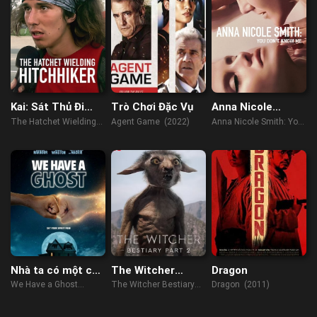
Kai: Sát Thủ Đi
Trò Chơi Đặc Vụ
Anna Nicole
Nhờ Xe
Smith: Không ai
The Hatchet Wielding
Agent Game (2022)
Anna Nicole Smith: You
hiểu tôi
Hitchhiker (2023)
Don't Know Me (2023)
Nhà ta có một con
The Witcher
Dragon
ma
Bestiary Season 1|
We Have a Ghost
The Witcher Bestiary
Dragon (2011)
Part 2
(2023)
Season 1| Part 2 (2021)