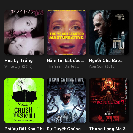
(2023)
Kindergarten (2022)
Hoa Ly Trắng
Năm tôi bắt đầu
Người Cha Báo
thủ dâm
Thù
White Lily (2016)
The Year I Started
Your Son (2018)
Masturbating (2022)
Phi Vụ Bất Khả Thi
Sự Tuyệt Chủng
Thòng Lọng Ma 3