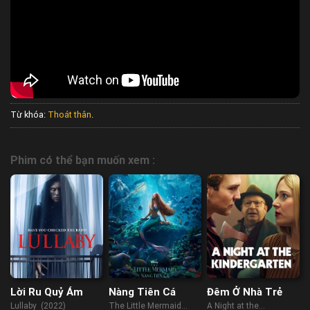
Từ khóa:
Thoát thân
.
Phim có thể bạn muốn xem :
Lời Ru Quỷ Ám
Nàng Tiên Cá
Đêm Ở Nhà Trẻ
Lullaby (2022)
The Little Mermaid
A Night at the