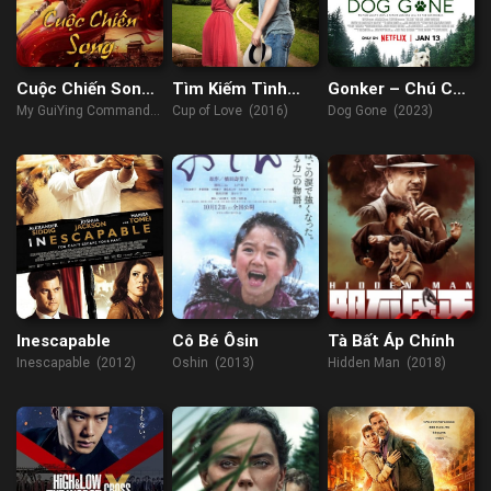
Cuộc Chiến Song
Tìm Kiếm Tình
Gonker – Chú Chó
Liao
Yêu
Mất Tích
My GuiYing Command
Cup of Love (2016)
Dog Gone (2023)
(2021)
Inescapable
Cô Bé Ôsin
Tà Bất Áp Chính
Inescapable (2012)
Oshin (2013)
Hidden Man (2018)