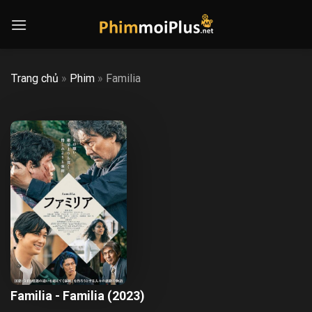
Skip
to
content
Trang chủ
»
Phim
»
Familia
Familia - Familia (2023)