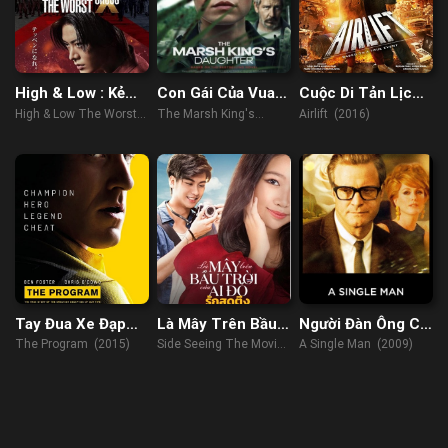
High & Low : Kẻ
Con Gái Của Vua
Cuộc Di Tản Lịch
Cặn Bã X
Đầm Lầy
Sử
High & Low The Worst X
The Marsh King's
Airlift (2016)
(2022)
Daughter (2023)
Tay Đua Xe Đạp
Là Mây Trên Bầu
Người Đàn Ông Cô
Huyền Thoại
Trời Của Ai Đó
Đơn
The Program (2015)
Side Seeing The Movie
A Single Man (2009)
(2022)