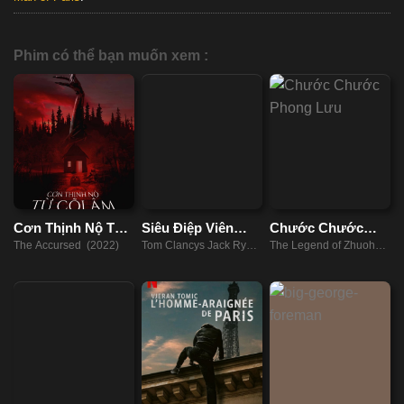
Phim có thể bạn muốn xem :
Cơn Thịnh Nộ Từ
Siêu Điệp Viên
Chước Chước
Cõi Âm
(Phần 2)
Phong Lưu
The Accursed (2022)
Tom Clancys Jack Ryan
The Legend of Zhuohua
(Season 2) (2022)
(2023)