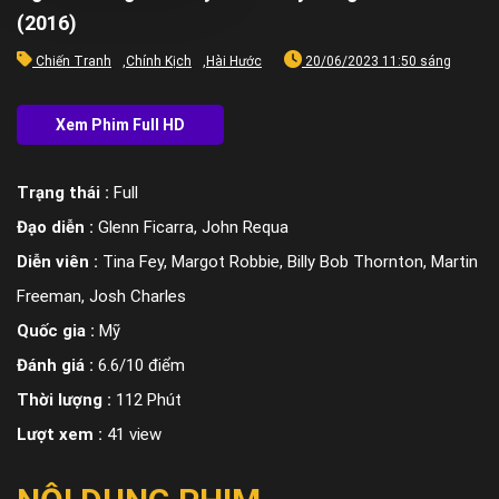
(2016)
Chiến Tranh
,
Chính Kịch
,
Hài Hước
20/06/2023 11:50 sáng
Trạng thái :
Full
Đạo diễn :
Glenn Ficarra, John Requa
Diễn viên :
Tina Fey, Margot Robbie, Billy Bob Thornton, Martin
Freeman, Josh Charles
Quốc gia :
Mỹ
Đánh giá :
6.6/10 điểm
Thời lượng :
112 Phút
Lượt xem :
41 view