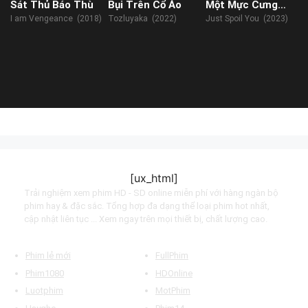
Sát Thủ Báo Thù
Bụi Trên Cổ Áo
Một Mực Cưng
Chiều
I am Vengeance (2018)
Tozluyaka (2022)
Just Spoil You (2023)