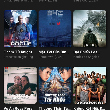
Thao: Giao Kèo
Untold: Deal With the
Everly (2014)
Bad Blood (2023)
Với Quỷ
Devil (2021)
Thám Tử Knight
Mặt Tối Của Bình
Đại Chiến Los
Yên
Angeles
Detective Knight: Rogue
Hometown (2021)
Battle Los Angeles
(2022)
(2011)
Vụ Án Rosa Peral
Thương Thần Tái
Không Kết Nối: Kế