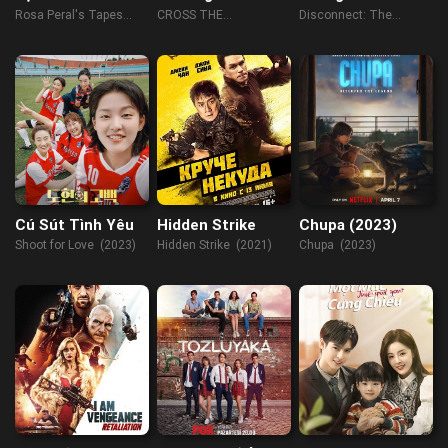
Khởi
Hoạch Lễ Cưới
Rosa Peral's Tapes
CROSS THE
Disconnect: The
(2023)
BATTLEFIELD (2023)
Wedding Planner
(2023)
Cú Sút Tình Yêu
Hidden Strike
Chupa (2023)
Shoot for Love (2023)
Hidden Strike (2021)
Chupa (2023)