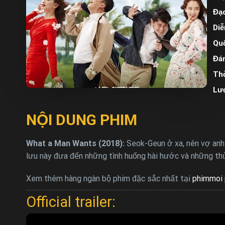
Đạo
Diễ
Quố
Đán
Thờ
Lư
NỘI DUNG PHIM
What a Man Wants (2018):
Seok-Geun ở xa, nên vợ anh 
lưu này đưa đến những tình huống hài hước và những thử 
Xem thêm hàng ngàn bộ phim đặc sắc nhất tại
phimmoi 
Official trailer: