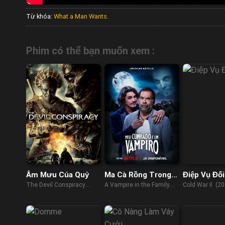
Từ khóa:
What a Man Wants
.
Phim có thể bạn muốn xem :
Âm Mưu Của Quỷ
Ma Cà Rồng Trong
Điệp Vụ Đối
Gia Đình Ta
The Devil Conspiracy
A Vampire in the Family
Cold War II (20
(2023)
(2023)