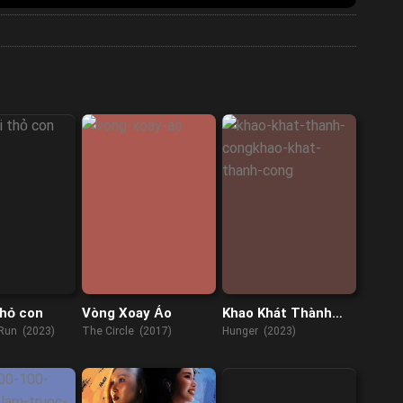
thỏ con
Vòng Xoay Ảo
Khao Khát Thành
Công
 Run (2023)
The Circle (2017)
Hunger (2023)