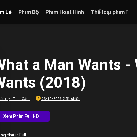
im Lẻ
Phim Bộ
Phim Hoạt Hình
Thể loại phim
What a Man Wants -
Wants (2018)
âm Lý - Tình Cảm
03/10/2023 2:51 chiều
ng thái :
Full