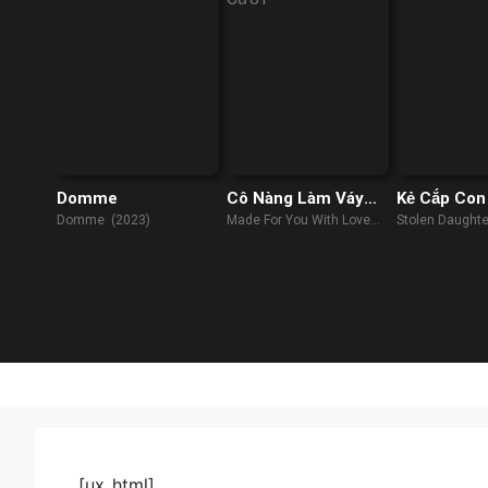
Domme
Cô Nàng Làm Váy
Kẻ Cắp Con
Cưới
Domme (2023)
Made For You With Love
Stolen Daughte
(2019)