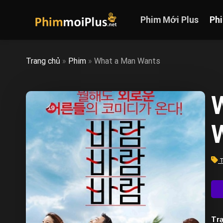
Skip
to
Phim Mới Plus
Ph
content
Trang chủ
»
Phim
»
What a Man Wants
T
Trạ