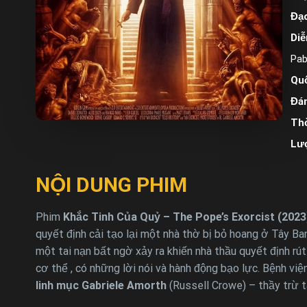
Đạo
Diễ
Pab
Quố
Đán
Thờ
Lư
NỘI DUNG PHIM
Phim
Khắc Tinh Của Quỷ – The Pope’s Exorcist (2023
quyết định cải tạo lại một nhà thờ bị bỏ hoang ở Tây B
một tai nạn bất ngờ xảy ra khiến nhà thầu quyết định rút
cơ thể , có những lời nói và hành động bạo lực. Bệnh việ
linh mục Gabriele Amorth
(Russell Crowe) – thầy trừ t