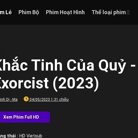
im Lẻ
Phim Bộ
Phim Hoạt Hình
Thể loại phim
Khắc Tinh Của Quỷ -
xorcist (2023)
inh Dị - Ma
04/05/2023 1:31 chiều
ng thái :
HD Vietsub