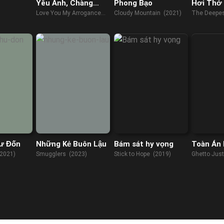
Yêu Anh, Chàng
Phong Bạo
Hơi Thở
Kiêu Kỳ
Love You My Arrogance
Cloudy Mountain (2021)
The Deepes
(2020)
(2023)
ư Đốn
Những Kẻ Buôn Lậu
Bám sát hy vọng
Toàn Án
2
(2021)
Smugglers (2023)
Stick to Hope (2019)
Ghetto Just