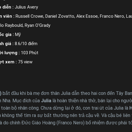
 diễn :
Julius Avery
n viên :
Russell Crowe, Daniel Zovatto, Alex Essoe, Franco Nero, Lau
lo Raybould, Ryan O'Grady
c gia :
Mỹ
h giá :
8.6/10 điểm
i lượng :
103 Phút
ợt xem :
75 view
)
bắt đầu khi bà mẹ đơn thân Julia dẫn theo hai con đến Tây Ban 
an Nha. Mục đích của
Julia
là hoàn thiện nhà thờ, bán lại cho ngư
 toàn bộ nhân công. Chưa dừng lại ở đó, con trai út của Julia là
H
n không thể tìm ra sự bất thường nên trả cậu về. Và cậu bé liên 
à do chính Đức Giáo Hoàng (Franco Nero) bổ nhiệm được phái tới