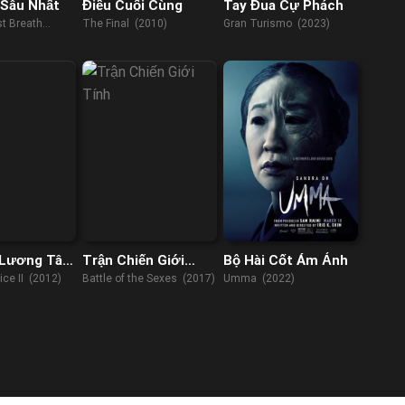
 Sâu Nhất
Điều Cuối Cùng
Tay Đua Cự Phách
t Breath
The Final (2010)
Gran Turismo (2023)
 Lương Tâm
Trận Chiến Giới
Bộ Hài Cốt Ám Ảnh
Tính
ice II (2012)
Battle of the Sexes (2017)
Umma (2022)