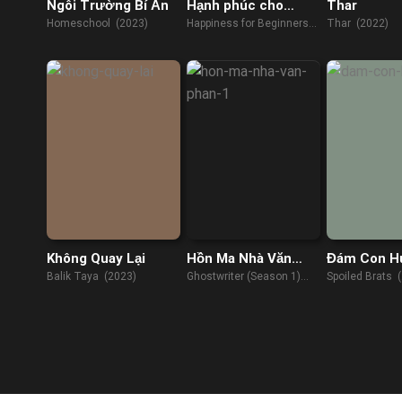
Ngôi Trường Bí Ẩn
Hạnh phúc cho
Thar
người mới bắt đầu
Homeschool (2023)
Happiness for Beginners
Thar (2022)
(2023)
Không Quay Lại
Hồn Ma Nhà Văn
Đám Con H
(Phần 1)
Balik Taya (2023)
Ghostwriter (Season 1)
Spoiled Brats 
(2019)