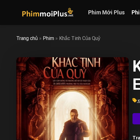
Skip
to
Phim Mới Plus
Ph
content
Trang chủ
»
Phim
»
Khắc Tinh Của Quỷ
E
K
Trạ