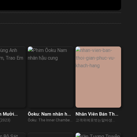
h Mười
Ōoku: Nam nhân hậu
Nhân Viên Bán Thời
ao Em Nửa
cung
Gian Phục Vụ Khách
(2023)
Ōoku: The Inner Chambers
고객위에옷벗는알바생
Hàng
(2023)
(2023)