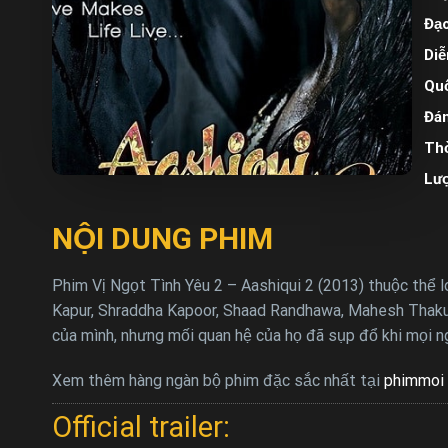
Đạo
Diễ
Quố
Đán
Thờ
Lư
NỘI DUNG PHIM
Phim Vị Ngọt Tình Yêu 2 – Aashiqui 2 (2013) thuộc thể l
Kapur, Shraddha Kapoor, Shaad Randhawa, Mahesh Thakur,
của mình, nhưng mối quan hệ của họ đã sụp đổ khi mọi ng
Xem thêm hàng ngàn bộ phim đặc sắc nhất tại
phimmoi 
Official trailer: