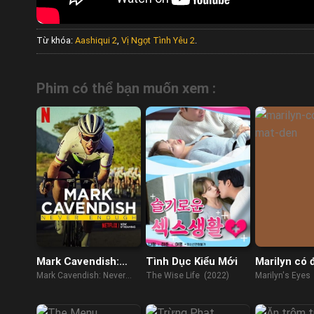
Từ khóa:
Aashiqui 2
,
Vị Ngọt Tình Yêu 2
.
Phim có thể bạn muốn xem :
Mark Cavendish:
Tình Dục Kiểu Mới
Marilyn có 
Không Bao Giờ Đủ
đen
Mark Cavendish: Never
The Wise Life (2022)
Marilyn's Eyes
Enough (2023)