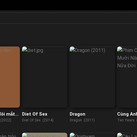
đôi mắt
Diet Of Sex
Dragon
Cùng An
Năm, Tr
 (2022)
Diet Of Sex (2014)
Dragon (2011)
Ten Years 
Đời