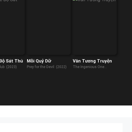
Bộ Sát Thủ
Mồi Quỷ Dữ
Vân Tương Truyện
lub (2023)
Prey for the Devil (2022)
The Ingenious One
(2023)