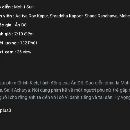
 diễn :
Mohit Suri
n viên :
Aditya Roy Kapur, Shraddha Kapoor, Shaad Randhawa, Mahes
c gia :
Ấn Độ
h giá :
7/10 điểm
i lượng :
132 Phút
ợt xem :
36 view
oại phim Chính Kịch, hành động của Ấn Độ. Đạo diễn phim là Mohi
 Salil Acharya. Nội dung phim kể về một người phụ nữ trẻ gặp m
ười cho rằng anh ta đến với cô vì danh tiếng và tài sản. Hy vọn
plus3