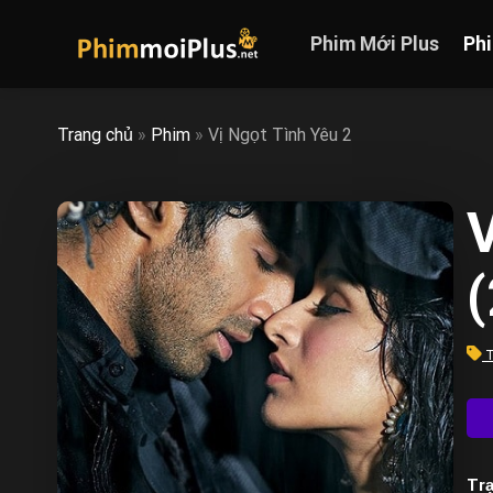
Skip
to
Phim Mới Plus
Ph
content
Trang chủ
»
Phim
»
Vị Ngọt Tình Yêu 2
V
T
Trạ