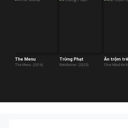
The Menu
Trừng Phạt
Ăn trộm trê
The Menu (2016)
Retribution (2023)
Chor Nikal Ke 
(2023)