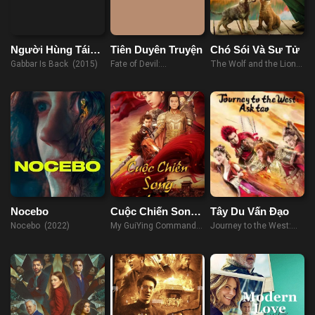
Người Hùng Tái
Tiên Duyên Truyện
Chó Sói Và Sư Tử
Xuất
Gabbar Is Back (2015)
Fate of Devil:
The Wolf and the Lion
Devastation (2023)
(2021)
Nocebo
Cuộc Chiến Song
Tây Du Vấn Đạo
Liao
Nocebo (2022)
My GuiYing Command
Journey to the West:
(2021)
Ask tao (2023)