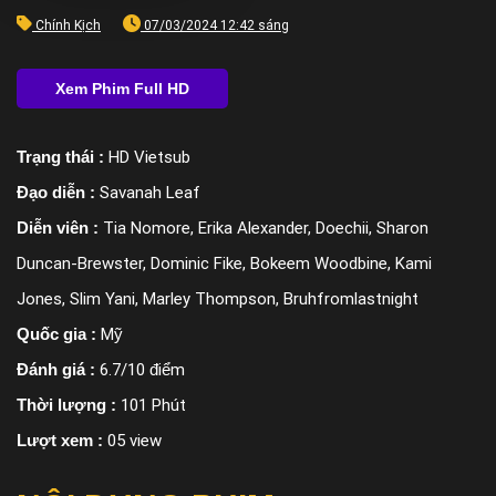
Chính Kịch
07/03/2024 12:42 sáng
Trạng thái :
HD Vietsub
Đạo diễn :
Savanah Leaf
Diễn viên :
Tia Nomore, Erika Alexander, Doechii, Sharon
Duncan-Brewster, Dominic Fike, Bokeem Woodbine, Kami
Jones, Slim Yani, Marley Thompson, Bruhfromlastnight
Quốc gia :
Mỹ
Đánh giá :
6.7/10 điểm
Thời lượng :
101 Phút
Lượt xem :
05 view