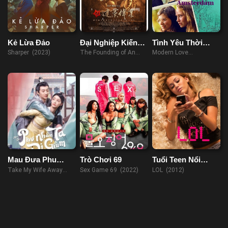
Kẻ Lừa Đảo
Đại Nghiệp Kiến
Tình Yêu Thời
Quân
Hiện Đại
Sharper (2023)
The Founding of An
Modern Love
Amsterdam
Army (2017)
Amsterdam (2022)
Mau Đưa Phu
Trò Chơi 69
Tuổi Teen Nổi
Nhân Ta Đi Giùm
Loạn
Take My Wife Away
Sex Game 69 (2022)
LOL (2012)
(2023)