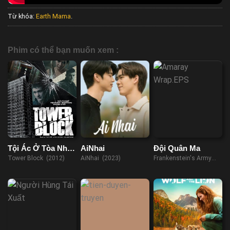
Từ khóa:
Earth Mama
.
Phim có thể bạn muốn xem :
Tội Ác Ở Tòa Nhà
AiNhai
Đội Quân Ma
31
Tower Block (2012)
AiNhai (2023)
Frankenstein's Army
(2013)