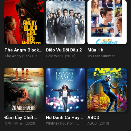
The Angry Black
Điệp Vụ Đối Đầu 2
Mùa Hè
Girl And Her
The Angry Black Girl
Cold War II (2016)
My Last Summer
Monster
and Her Monster
(2019)
(2023)
Đầm Lầy Chết
Nữ Danh Ca Huyền
ABCD
Chóc
Thoại
젖어버린 늪 (2023)
Whitney Houston: I
ABCD (2013)
Wanna Dance with