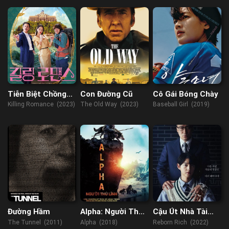
Somebody (2022)
Tiễn Biệt Chồng
Con Đường Cũ
Cô Gái Bóng Chày
Yêu
Killing Romance (2023)
The Old Way (2023)
Baseball Girl (2019)
Đường Hầm
Alpha: Người Thủ
Cậu Út Nhà Tài
Lĩnh
Phiệt
The Tunnel (2011)
Alpha (2018)
Reborn Rich (2022)