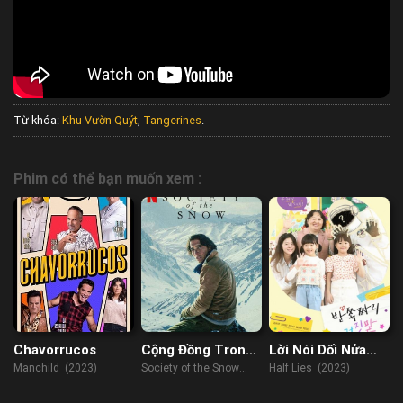
Từ khóa:
Khu Vườn Quýt
,
Tangerines
.
Phim có thể bạn muốn xem :
Chavorrucos
Cộng Đồng Trong
Lời Nói Dối Nửa
Tuyết
Vời
Manchild (2023)
Society of the Snow
Half Lies (2023)
(2023)