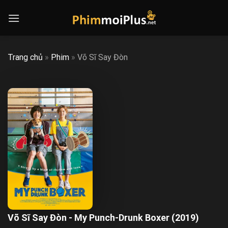
Skip
to
content
Trang chủ
»
Phim
»
Võ Sĩ Say Đòn
Võ Sĩ Say Đòn - My Punch-Drunk Boxer (2019)