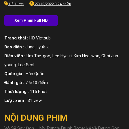
Hài Hước
27/10/2022 3:24 chiều
Trạng thái :
HD Vietsub
Đạo diễn :
Jung Hyuk-ki
Diễn viên :
Um Tae-goo, Lee Hye-ri, Kim Hee-won, Choi Jun-
young, Lee Seol
Quốc gia :
Hàn Quốc
Đánh giá :
7.6/10 điểm
Thời lượng :
115 Phút
Lượt xem :
31 view
NỘI DUNG PHIM
Võ Sỹ Say Đòn – My Punch-Drunk Boxer kể về Byung Goo