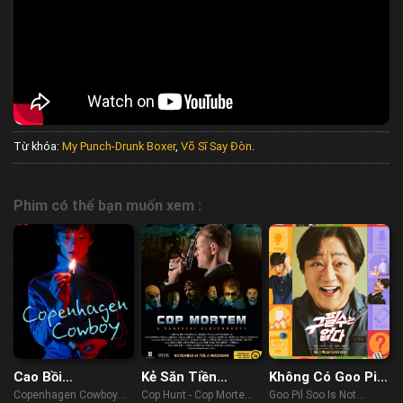
Từ khóa:
My Punch-Drunk Boxer
,
Võ Sĩ Say Đòn
.
Phim có thể bạn muốn xem :
Cao Bồi
Kẻ Săn Tiền
Không Có Goo Pil
Copenhagen
Thưởng
Soo
Copenhagen Cowboy
Cop Hunt - Cop Mortem
Goo Pil Soo Is Not