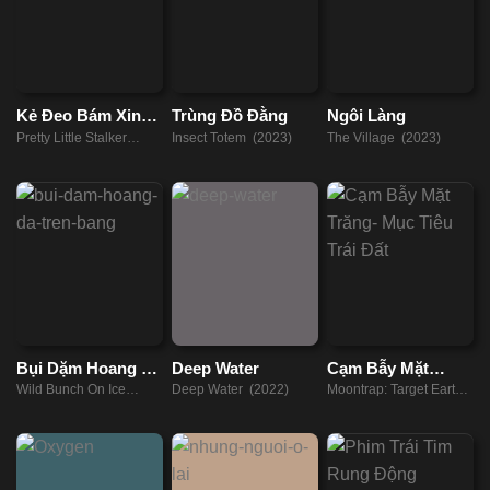
Kẻ Đeo Bám Xinh
Trùng Đồ Đằng
Ngôi Làng
Đẹp
Pretty Little Stalker
Insect Totem (2023)
The Village (2023)
(2018)
Bụi Dặm Hoang Dã
Deep Water
Cạm Bẫy Mặt
Trên Băng
Trăng- Mục Tiêu
Wild Bunch On Ice
Deep Water (2022)
Moontrap: Target Earth
Trái Đất
(2020)
(2017)