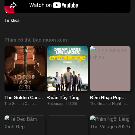
Từ khóa
Phim có thể bạn muốn xem :
The Golden Cane
Đoàn Tùy Tùng
Đêm Nhạc Pop
Warrior
Lịch Sử
The Golden Cane
Entourage (2105)
The Greatest Night in
Warrior (2014)
Pop (2024)