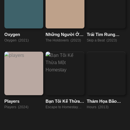
Oxygen
Những Người Ở
Trái Tim Rung
Lại
Động
Oxygen (2021)
The Holdovers (2023)
Skip a Beat (2023)
Players
Bạn Tôi Kế Thừa
Thảm Họa Bão
Một Homestay
Katrina
Players (2024)
Escape to Homestay
Hours (2013)
(2023)