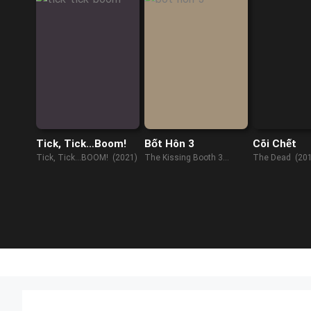
Tick, Tick…Boom!
Bốt Hôn 3
Cõi Chết
Tick, Tick...BOOM! (2021)
The Kissing Booth 3
The Dead (201
(2021)