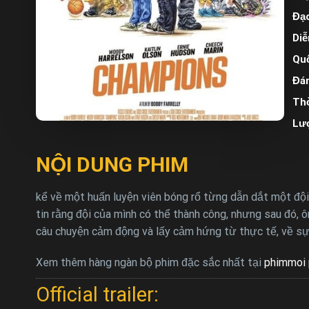
Đạo
Diễ
Quố
Đán
Thờ
Lư
NỘI DUNG PHIM
kể về một huấn luyện viên bóng rổ từng dẫn dắt một đội b
tin rằng đội của mình có thể thành công, nhưng sau đó, 
câu chuyện cảm động và lấy cảm hứng từ thực tế, về sự 
Xem thêm hàng ngàn bộ phim đặc sắc nhất tại
phimmoi 
Official trailer: