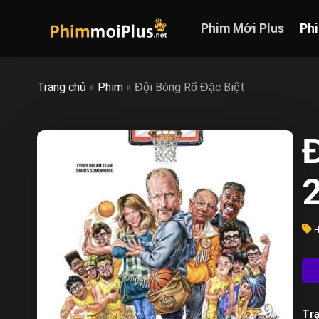
Skip
to
Phim Mới Plus
Ph
content
Trang chủ
»
Phim
»
Đội Bóng Rổ Đặc Biệt
H
Trạ