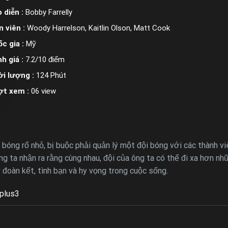
 diễn :
Bobby Farrelly
n viên :
Woody Harrelson, Kaitlin Olson, Matt Cook
c gia :
Mỹ
h giá :
7.2/10 điểm
i lượng :
124 Phút
ợt xem :
06 view
óng rổ nhỏ, bị buộc phải quản lý một đội bóng với các thành viê
ông ta nhận ra rằng cùng nhau, đội của ông ta có thể đi xa hơn
đoàn kết, tình bạn và hy vọng trong cuộc sống.
plus3