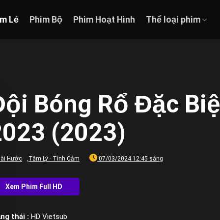
im Lẻ
Phim Bộ
Phim Hoạt Hình
Thể loại phim
Đội Bóng Rổ Đặc Biệ
2023 (2023)
ài Hước
,
Tâm Lý - Tình Cảm
07/03/2024 12:45 sáng
ng thái :
HD Vietsub