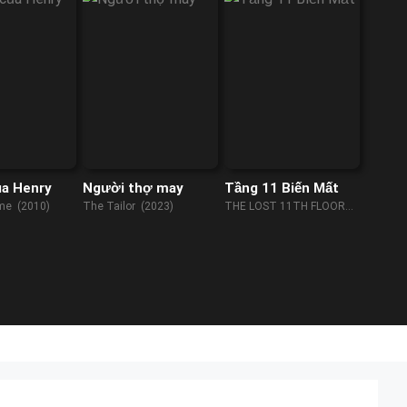
ủa Henry
Người thợ may
Tầng 11 Biến Mất
ime (2010)
The Tailor (2023)
THE LOST 11TH FLOOR
(2023)