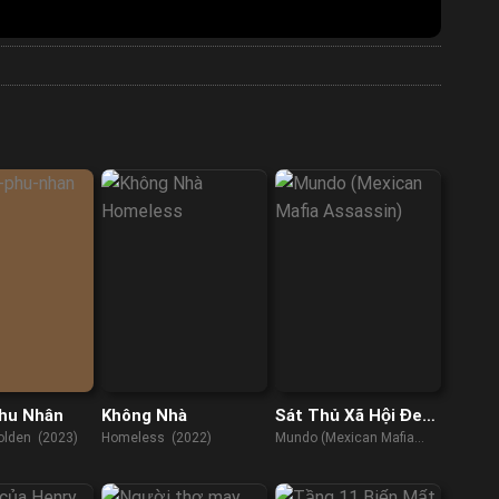
Phu Nhân
Không Nhà
Sát Thủ Xã Hội Đen
Mexico
olden (2023)
Homeless (2022)
Mundo (Mexican Mafia
Assassin) (2018)