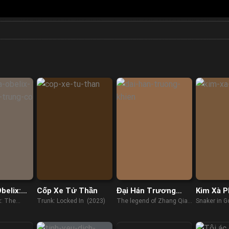
belix:
Cốp Xe Tử Thần
Đại Hán Trương
Kim Xà 
c Trung
Khiên
x: The
Trunk: Locked In (2023)
The legend of Zhang Qian
Snaker in G
m (2023)
(2021)