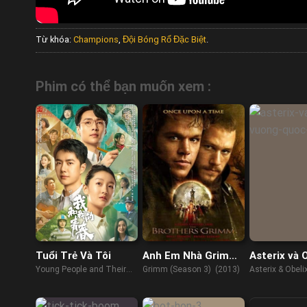
Từ khóa:
Champions
,
Đội Bóng Rổ Đặc Biệt
.
Phim có thể bạn muốn xem :
Tuổi Trẻ Và Tôi
Anh Em Nhà Grimm
Asterix và O
(Phần 3)
Vương Quố
Young People and Their
Grimm (Season 3) (2013)
Asterix & Obeli
Cổ
Youth of China (2023)
Middle Kingdo