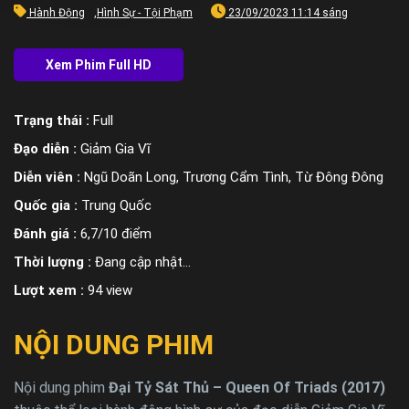
Hành Động
,
Hình Sự - Tội Phạm
23/09/2023 11:14 sáng
Trạng thái :
Full
Đạo diễn :
Giảm Gia Vĩ
Diễn viên :
Ngũ Doãn Long, Trương Cẩm Tình, Từ Đông Đông
Quốc gia :
Trung Quốc
Đánh giá :
6,7/10 điểm
Thời lượng :
Đang cập nhật…
Lượt xem :
94 view
NỘI DUNG PHIM
Nội dung phim
Đại Tỷ Sát Thủ – Queen Of Triads (2017)