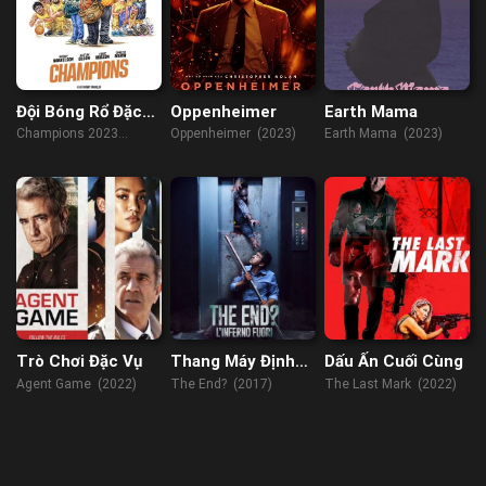
Đội Bóng Rổ Đặc
Oppenheimer
Earth Mama
Biệt
Champions 2023
Oppenheimer (2023)
Earth Mama (2023)
(2023)
Trò Chơi Đặc Vụ
Thang Máy Định
Dấu Ấn Cuối Cùng
Mệnh
Agent Game (2022)
The End? (2017)
The Last Mark (2022)