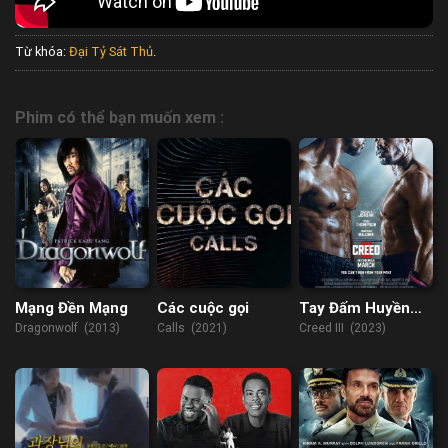
Từ khóa:
Đại Tỷ Sát Thủ
.
Phim có thể bạn muốn xem :
Mạng Đền Mạng
Các cuộc gọi
Tay Đấm Huyền
Thoại 3
Dragonwolf (2013)
Calls (2021)
Creed III (2023)