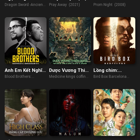
Chiến Trường
Của Phong Trào
Dragon Sword -Ancient
Pray Away (2021)
Prom Night (2008)
Thượng Cổ
Ex-Gay
Battlefield (2023)
Anh Em Kết Nghĩa:
Dược Vương Thiên
Lồng chim:
Malcolm X &
Quan: Trùng Khởi
Barcelona
Blood Brothers:
Medicine kings coffin
Bird Box Barcelona
Muhammad Ali
Malcolm X &
(2022)
(2023)
Muhammad Ali (2021)