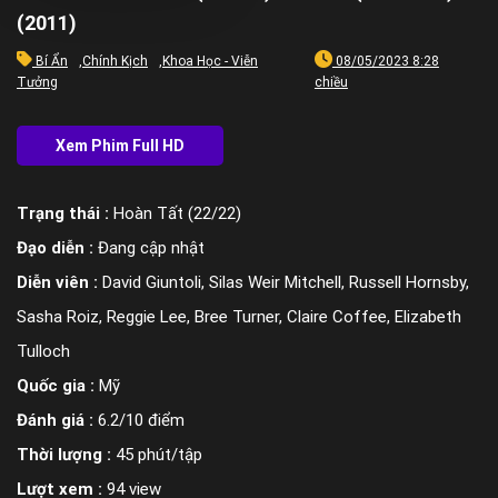
(2011)
Bí Ẩn
,
Chính Kịch
,
Khoa Học - Viễn
08/05/2023 8:28
Tưởng
chiều
Trạng thái :
Hoàn Tất (22/22)
Đạo diễn :
Đang cập nhật
Diễn viên :
David Giuntoli, Silas Weir Mitchell, Russell Hornsby,
Sasha Roiz, Reggie Lee, Bree Turner, Claire Coffee, Elizabeth
Tulloch
Quốc gia :
Mỹ
Đánh giá :
6.2/10 điểm
Thời lượng :
45 phút/tập
Lượt xem :
94 view