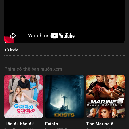
Từ khóa
Phim có thể bạn muốn xem :
Hôn đi, hôn đi!
Exists
The Marine 6: