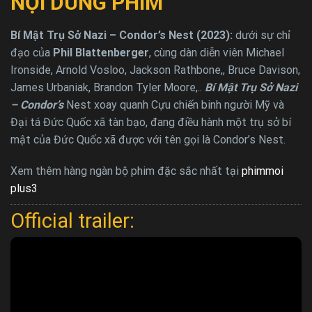
NỘI DUNG PHIM
Bí Mật Trụ Sở Nazi – Condor’s Nest (2023):
dưới sự chỉ
đạo của
Phil Blattenberger
, cùng dàn diễn viên Michael
Ironside, Arnold Vosloo, Jackson Rathbone,, Bruce Davison,
James Urbaniak, Brandon Tyler Moore,..
Bí Mật Trụ Sở Nazi
– Condor’s
Nest xoay quanh Cựu chiến binh người Mỹ và
Đại tá Đức Quốc xã tàn bạo, đang điều hành một trụ sở bí
mật của Đức Quốc xã được với tên gọi là Condor’s Nest.
Xem thêm hàng ngàn bộ phim đặc sắc nhất tại
phimmoi
plus3
Official trailer: