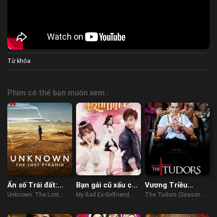
Từ khóa
Phim có thể bạn muốn xem :
Ẩn số Trái đất:
Bạn gái cũ xấu của
Vương Triều
Kim tự tháp thất
tôi
Tudors (Phần 1)
Unknown: The Lost
My Bad Ex-Girlfriend
The Tudors (Season 1)
lạc
Pyramid (2023)
(2018)
(2007)