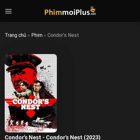
Skip
to
content
Trang chủ
»
Phim
»
Condor’s Nest
Condor's Nest - Condor's Nest (2023)