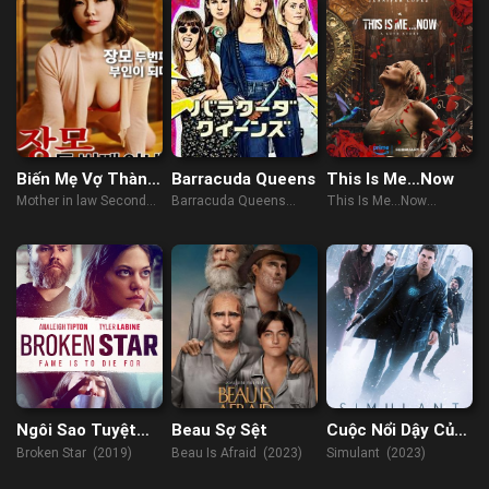
Biến Mẹ Vợ Thành
Barracuda Queens
This Is Me…Now
Vợ Hai
Mother in law Second
Barracuda Queens
This Is Me…Now
Wife (2022)
(2023)
(2024)
Ngôi Sao Tuyệt
Beau Sợ Sệt
Cuộc Nổi Dậy Của
Vọng
AI
Broken Star (2019)
Beau Is Afraid (2023)
Simulant (2023)