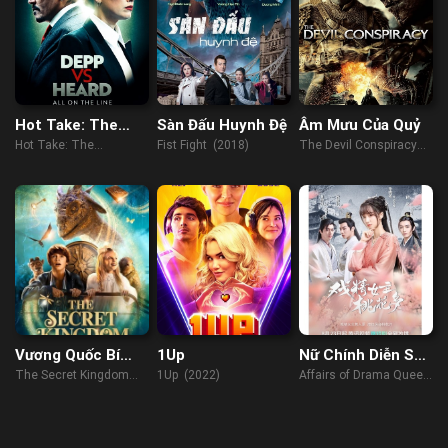
Hot Take: The
Sàn Đấu Huynh Đệ
Âm Mưu Của Quỷ
Depp/Heard Trial
Hot Take: The
Fist Fight (2018)
The Devil Conspiracy
Depp/Heard Trial
(2023)
(2022)
Vương Quốc Bí
1Up
Nữ Chính Diễn Sâu
Mật
Lắm Mối Theo
The Secret Kingdom
1Up (2022)
Affairs of Drama Queen
(2017)
(2022)