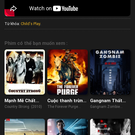
Từ khóa:
Child's Play
.
Phim có thể bạn muốn xem :
Mạnh Mẽ Chất
Cuộc thanh trừng
Gangnam Thất
Đồng Quê
vĩnh viễn
Thủ
Country Strong (2010)
The Forever Purge
Gangnam Zombie
(2021)
(2023)