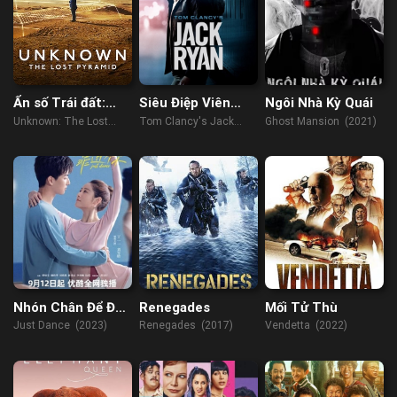
Ẩn số Trái đất:
Siêu Điệp Viên
Ngôi Nhà Kỳ Quái
Kim tự tháp thất
(Phần 3)
Unknown: The Lost
Tom Clancy's Jack
Ghost Mansion (2021)
lạc
Pyramid (2023)
Ryan (Season 3) (2022)
Nhón Chân Để Đến
Renegades
Mối Tử Thù
Gần Người
Just Dance (2023)
Renegades (2017)
Vendetta (2022)