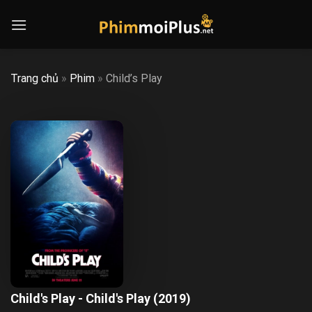
Skip
to
content
Trang chủ
»
Phim
»
Child’s Play
Child's Play - Child's Play (2019)