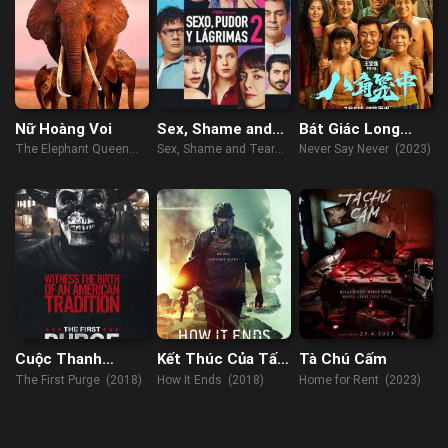
Nữ Hoàng Voi
Sex, Shame and
Bát Giác Long
Tears 2
Trung
The Elephant Queen
Sex, Shame and Tears
Never Say Never (2023)
(2019)
2 (2022)
Cuộc Thanh
Kết Thúc Của Tất
Tà Chú Cấm
Trừng Đầu Tiên
Cả
The First Purge (2018)
How It Ends (2018)
Home for Rent (2023)