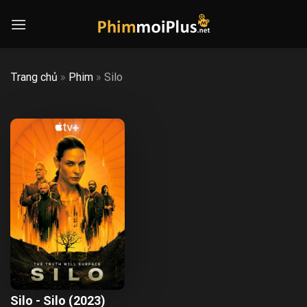
Skip
to
content
Trang chủ
»
Phim
»
Silo
Silo - Silo (2023)