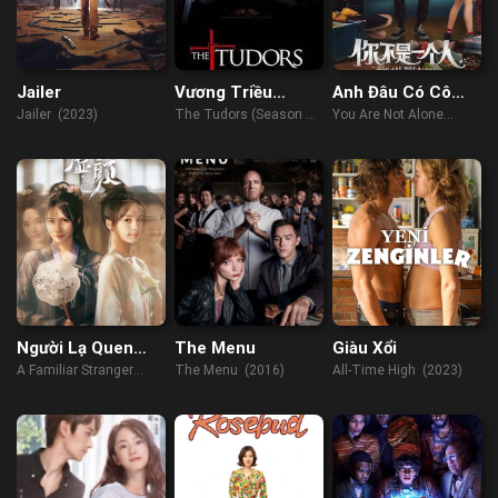
Jailer
Vương Triều
Anh Đâu Có Cô
Tudors (Phần 1)
Đơn
Jailer (2023)
The Tudors (Season 1)
You Are Not Alone
(2007)
(2019)
Người Lạ Quen
The Menu
Giàu Xổi
Thuộc
A Familiar Stranger
The Menu (2016)
All-Time High (2023)
(2022)