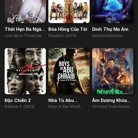
Thời Hạn Ba Ngày
Đóa Hồng Của Tôi
Dinh Thự Ma Ám
Để Yêu Anh
Love Me in Three Days
Rosebud (2019)
Haunted Mansion
(2023)
(2023)
Độc Chiến 2
Nhà Tù Abu
Âm Dương Khóa
Ghraib
Giới Nhân
Believer 2 (2023)
Boys of Abu Ghraib
Yin-Yang Cross-border
(2014)
Person (2023)