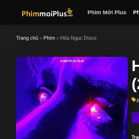
Skip
to
Phim Mới Plus
P
content
Trang chủ
»
Phim
»
Hỏa Ngục Disco
K
Trạ