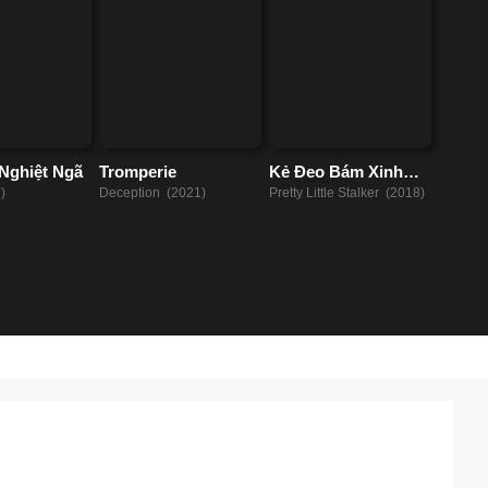
Nghiệt Ngã
Tromperie
Kẻ Đeo Bám Xinh
Đẹp
)
Deception (2021)
Pretty Little Stalker (2018)