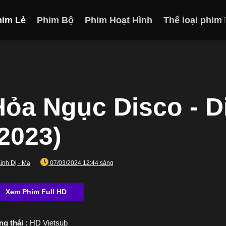
him Lẻ
Phim Bộ
Phim Hoạt Hình
Thể loại phim
Hỏa Ngục Disco - D
(2023)
inh Dị - Ma
07/03/2024 12:44 sáng
ng thái :
HD Vietsub