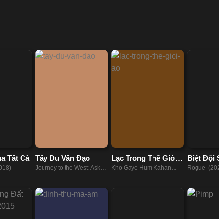
a Tất Cả
Tây Du Vấn Đạo
Lạc Trong Thế Giới
Biệt Đội
Ảo
018)
Journey to the West: Ask
Kho Gaye Hum Kahan
Rogue (20
tao (2023)
(2023)