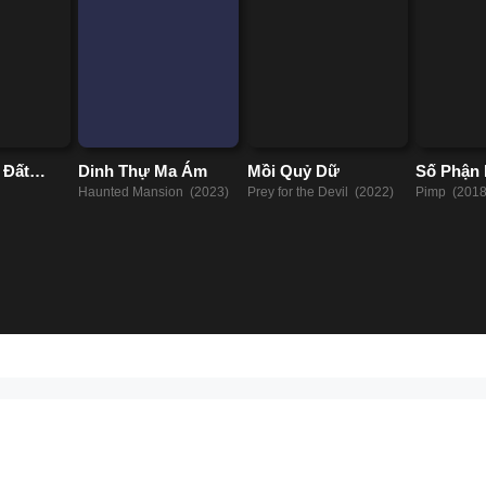
 Đất
Dinh Thự Ma Ám
Mồi Quỷ Dữ
Số Phận 
Haunted Mansion (2023)
Prey for the Devil (2022)
Pimp (2018