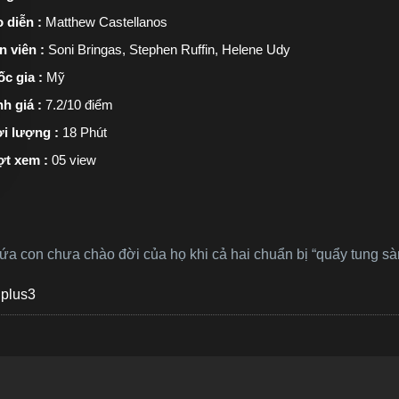
 diễn :
Matthew Castellanos
n viên :
Soni Bringas, Stephen Ruffin, Helene Udy
c gia :
Mỹ
h giá :
7.2/10 điểm
i lượng :
18 Phút
ợt xem :
05 view
t đứa con chưa chào đời của họ khi cả hai chuẩn bị “quẩy tung s
plus3