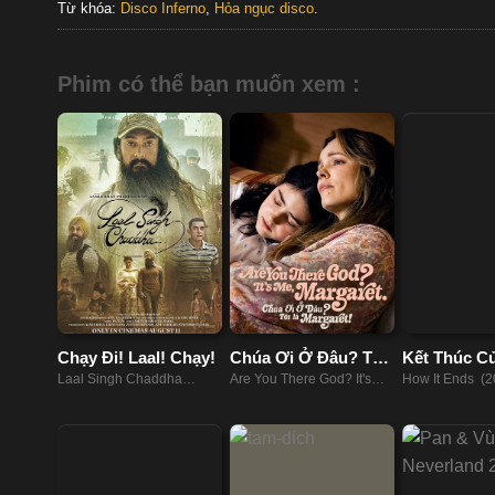
Từ khóa:
Disco Inferno
,
Hỏa ngục disco
.
Phim có thể bạn muốn xem :
Chạy Đi! Laal! Chạy!
Chúa Ơi Ở Đâu? Tôi
Kết Thúc Củ
Là Margaret
Laal Singh Chaddha
Are You There God? It's
How It Ends (2
(2022)
Me, Margaret (2023)