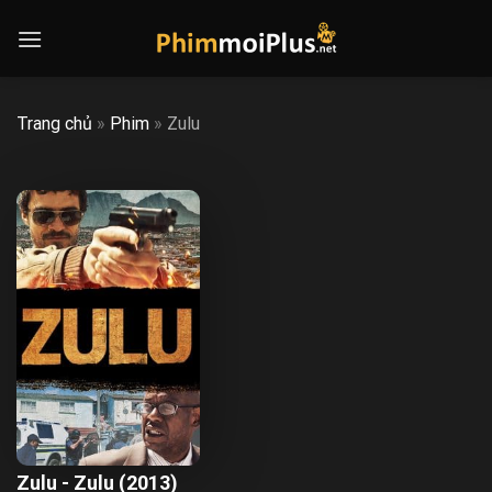
Skip
to
content
Trang chủ
»
Phim
»
Zulu
Zulu - Zulu (2013)