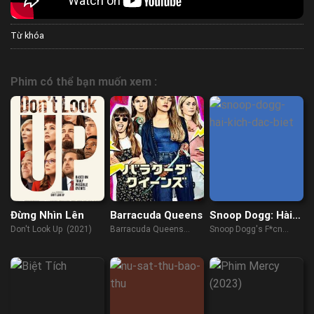
Từ khóa
Phim có thể bạn muốn xem :
Đừng Nhìn Lên
Barracuda Queens
Snoop Dogg: Hài
kịch đặc biệt
Don't Look Up (2021)
Barracuda Queens
Snoop Dogg's F*cn
(2023)
Around Comedy Special
(2022)