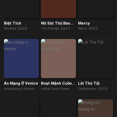
Biệt Tích
Nữ Sát Thủ Báo
Mercy
Thù
Ghosted (2023)
The Protege (2021)
Mercy (2023)
Án Mạng Ở Venice
Đoạt Mệnh Cuồng
Lời Thú Tội
Hoa
A Haunting in Venice
Lethal Crazy Flower
Confessions (2010)
(2023)
(2023)