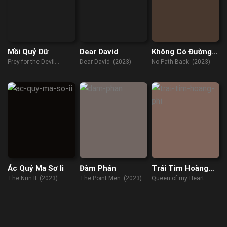
Mồi Quỷ Dữ
Dear David
Không Có Đường
Lui
Prey for the Devil
Dear David (2023)
No Path Back (2023)
(2022)
Ác Quỷ Ma Sơ Ii
Đàm Phán
Trái Tim Hoàng
Phi
The Nun II (2023)
The Point Men (2023)
Queen of my Heart
(2021)