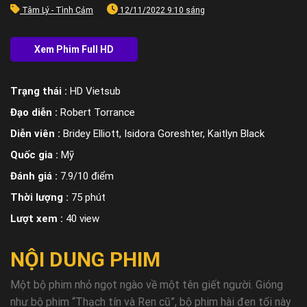
Tâm Lý - Tình Cảm
12/11/2022 9:10 sáng
Trạng thái :
HD Vietsub
Đạo diễn :
Robert Torrance
Diễn viên :
Bridey Elliott, Isidora Goreshter, Kaitlyn Black
Quốc gia :
Mỹ
Đánh giá :
7.9/10 điểm
Thời lượng :
75 phút
Lượt xem :
40 view
NỘI DUNG PHIM
Một bộ phim nhỏ ngọt ngào về một tên giết người. Gióng
như bộ phim “Thạch tín và Ren cũ”, bộ phim hài đen tối này