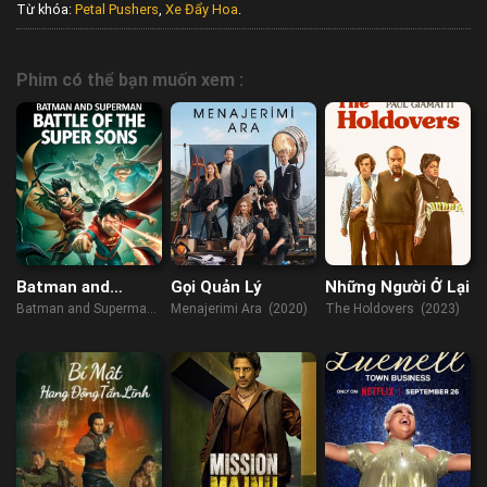
Từ khóa:
Petal Pushers
,
Xe Đẩy Hoa
.
Phim có thể bạn muốn xem :
Batman and
Gọi Quản Lý
Những Người Ở Lại
Superman: Battle
Batman and Superman:
Menajerimi Ara (2020)
The Holdovers (2023)
of the Super Sons
Battle of the Super Sons
(2022)