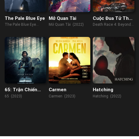
The Pale Blue Eye
Mở Quan Tài
Cuộc Đua Tử Thần
4: Cuộc Chiến Hỗn
The Pale Blue Eye
Mở Quan Tài (2022)
Death Race 4: Beyond
Loạn
(2022)
Anarchy (2018)
65: Trận Chiến
Carmen
Hatching
Thời Tiền Sử
65 (2023)
Carmen (2023)
Hatching (2022)