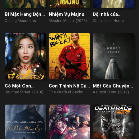
Bí Mật Hang Động
Nhiệm Vụ Majnu
Đội nhà của
Tần Lĩnh
Chappelle –
Qinling Mountains
Mission Majnu (2023)
Chappelle's Home
Luenell: Thị trấn
(2022)
Team - Luenell: Town
chúng tôi
Business (2023)
Có Một Con
Cơn Thịnh Nộ Của
Một Câu Chuyện
Đường Ma Hoặc
Becky
Ma
Haunted Street (2018)
The Wrath of Becky
A Ghost Story (2017)
Tối Nay
(2023)