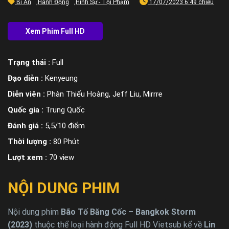
Bí Ẩn
,
Hành Động
,
Hình Sự - Tội Phạm
17/07/2023 6:49 chiều
Trạng thái :
Full
Đạo diễn :
Kenyeung
Diễn viên :
Phàn Thiếu Hoàng, Jeff Liu, Mirrre
Quốc gia :
Trung Quốc
Đánh giá :
5,5/10 điểm
Thời lượng :
80 Phút
Lượt xem :
70 view
NỘI DUNG PHIM
Nội dung phim
Bão Tố Băng Cốc – Bangkok Storm
(2023)
thuộc thể loại hành động Full HD Vietsub kể về
Lin