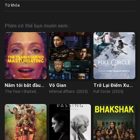
Từ khóa
Phim có thể bạn muốn xem :
Năm tôi bắt đầu
Vô Gian
Trở Lại Điểm Xuất
thủ dâm
Phát
The Year I Started
Infernal Affairs (2023)
Full Circle (2023)
Masturbating (2022)