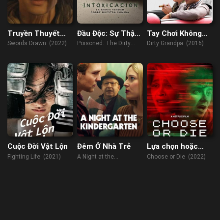
Truyền Thuyết
Đầu Độc: Sự Thật
Tay Chơi Không
Thục Sơn: Vạn
Bẩn Thỉu Về Thực
Tuổi
Swords Drawn (2022)
Poisoned: The Dirty
Dirty Grandpa (2016)
Kiếm Quy Tông
Phẩm
Truth About Your Food
(2023)
Cuộc Đời Vật Lộn
Đêm Ở Nhà Trẻ
Lựa chọn hoặc
chết
Fighting Life (2021)
A Night at the
Choose or Die (2022)
Kindergarten (2022)