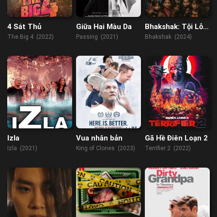
4 Sát Thủ
Giữa Hai Màu Da
Bhakshak: Tội Lỗi
Làm Ngơ
The Big 4 (2022)
Passing (2021)
Bhakshak (2024)
Izla
Vua nhân bản
Gã Hề Điên Loạn 2
Izla (2021)
King of Clones (2023)
Terrifier 2 (2022)