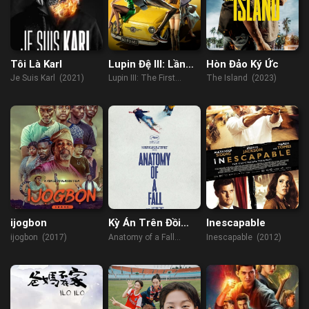
Tôi Là Karl
Lupin Đệ III: Lần
Hòn Đảo Ký Ức
Đầu
Je Suis Karl (2021)
Lupin III: The First
The Island (2023)
(2019)
ijogbon
Kỳ Án Trên Đồi
Inescapable
Tuyết
ijogbon (2017)
Anatomy of a Fall
Inescapable (2012)
(2023)