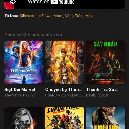
Từ khóa:
Killers of the Flower Moon
,
Vầng Trăng Máu
.
Phim có thể bạn muốn xem :
Biệt Đội Marvel
Chuyện Lạ Thôn
Thanh Tra Sát
Hoàng Miếu
Nhân
The Marvels (2023)
HUANG MIAO VILLAGE'S
Devils (2023)
TALES OF MYSTERY
(2023)