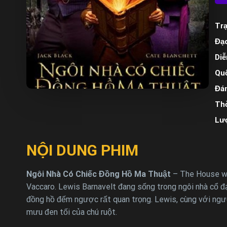
Trạ
Đạo
Diễ
Quố
Đán
Thờ
Lư
NỘI DUNG PHIM
Ngôi Nhà Có Chiếc Đồng Hồ Ma Thuật
– The House wit
Vaccaro. Lewis Barnavelt đang sống trong ngôi nhà cổ đại
đồng hồ đếm ngược rất quan trọng. Lewis, cùng với ngư
mưu đen tối của chú ruột.