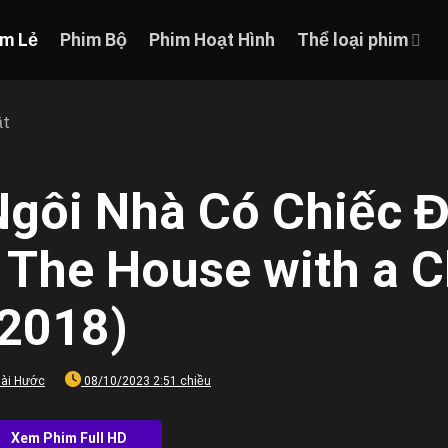
im Lẻ
Phim Bộ
Phim Hoạt Hình
Thể loại phim
ật
Ngôi Nhà Có Chiếc 
 The House with a Cl
(2018)
ài Hước
08/10/2023 2:51 chiều