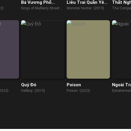
Bá Vương Phố
Liêu Trai Quần Yêu
Thất Ng
Mulberry: Tình Yêu
Phổ
2)
Kings of Mulberry Street:
Monster Hunter (2019)
The Compa
Ngự Trị
Let Love Reign (2023)
Quỷ Đỏ
Poison
Ngoài Tr
2023)
Hellboy (2019)
Poison (2023)
Extraterres