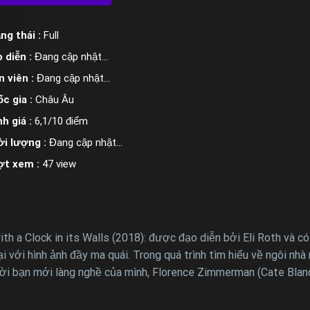
ng thái :
Full
 diễn :
Đang cập nhật…
n viên :
Đang cập nhật…
c gia :
Châu Âu
h giá :
6,1/10 điểm
i lượng :
Đang cập nhật…
ợt xem :
47 view
h a Clock in its Walls (2018): được đạo diễn bởi Eli Roth và c
 với hình ảnh đầy ma quái. Trong quá trình tìm hiểu về ngôi nhà
ời bạn mới làng nghề của mình, Florence Zimmerman (Cate Blanch