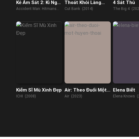
Kẻ Ám Sát 2: Kì Nghỉ
Thoát Khỏi Làng
4 Sát Thủ
Của Sát Thủ
Quê
Accident Man: Hitmans
Cut Bank (2014)
The Big 4 (202
Holiday (2022)
Kiếm Sĩ Mù Xinh Đẹp
Air: Theo Đuổi Một
Elena Biết
Huyền Thoại
ICHI (2008)
Air (2023)
Elena Knows (