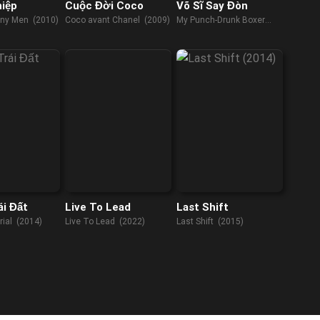
hiệp
Cuộc Đời Coco
Võ Sĩ Say Đòn
ny Men (2010)
Coco avant Chanel (2009)
My Punch-Drunk Boxer
(2019)
ái Đất
Live To Lead
Last Shift
trial (2014)
Live To Lead (2022)
Last Shift (2015)