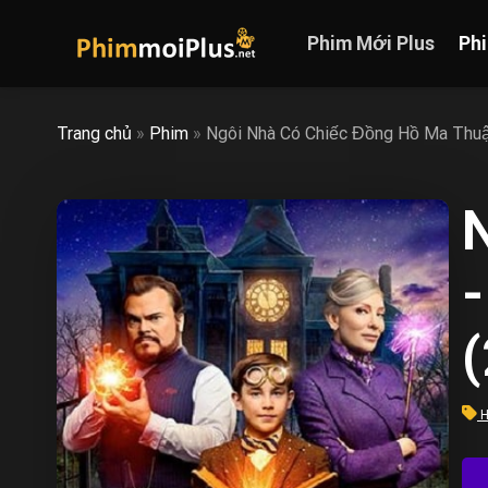
Skip
to
Phim Mới Plus
Ph
content
Trang chủ
»
Phim
»
Ngôi Nhà Có Chiếc Đồng Hồ Ma Thu
-
H