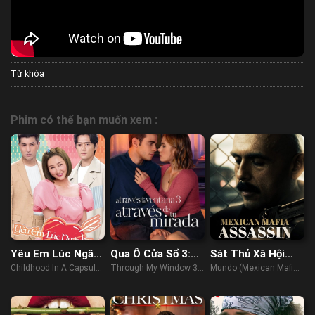
Từ khóa
Phim có thể bạn muốn xem :
Yêu Em Lúc Ngây
Qua Ô Cửa Sổ 3:
Sát Thủ Xã Hội
Thơ
Ta Nhìn Thấy
Đen Mexico
Childhood In A Capsule
Through My Window 3:
Mundo (Mexican Mafia
Nhau
(2022)
Looking at You (2024)
Assassin) (2018)