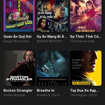
Quán Ăn Quỷ Đói
Vụ Án Mạng Bí Ẩn
Sự Thức Tỉnh Của
Phần 1
Vũ Khí Thần Bút
Hungry Ghost Diner
MURDER MYSTERY
The treasure code
Cửu Long
(2023)
(2023)
(2022)
Boston Strangler
Breathe In
Tay Đua Xe Đạp
Huyền Thoại
Boston Strangler
Breathe In (2013)
The Program (2015)
(2023)