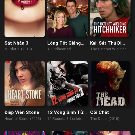
Sát Nhân 3
Lòng Tốt Giáng
Kai: Sát Thủ Đi
Sinh
Nhờ Xe
Murder 3 (2013)
A Kindhearted
The Hatchet Wielding
Christmas (2021)
Hitchhiker (2023)
Điệp Viên Stone
12 Vòng Sinh Tử
Cõi Chết
3: Phong Tỏa
Heart of Stone (2023)
12 Rounds 3: Lockdown
The Dead (2010)
(2015)