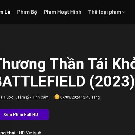
m Lẻ
Phim Bộ
Phim Hoạt Hình
Thể loại phim
Thương Thần Tái Kh
BATTLEFIELD (2023)
ài Hước
,
Tâm Lý - Tình Cảm
07/03/2024 12:45 sáng
ng thái :
HD Vietsub