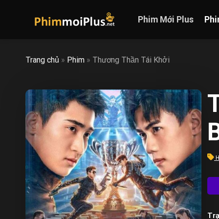
Skip
to
Phim Mới Plus
Phi
content
Trang chủ
»
Phim
»
Thương Thần Tái Khởi
H
Trạ