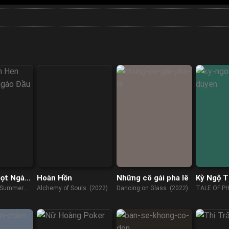
ọt Ngào
Hoàn Hồn
Những cô gái pha lê
Kỳ Ngộ T
e Summer
Alchemy of Souls (2022)
Dancing on Glass (2022)
TALE OF P
LOVE STOR