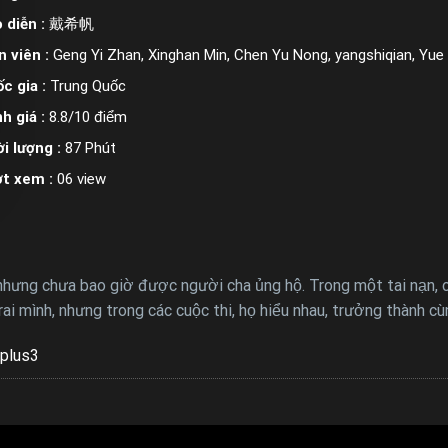
 diễn :
戴希帆
n viên :
Geng Yi Zhan, Xinghan Min, Chen Yu Nong, yangshiqian, Yue 
c gia :
Trung Quốc
h giá :
8.8/10 điểm
i lượng :
87 Phút
ợt xem :
06 view
 nhưng chưa bao giờ được người cha ủng hộ. Trong một tai nạn, 
i mình, nhưng trong các cuộc thi, họ hiểu nhau, trưởng thành cù
plus3