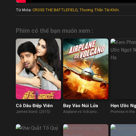
Từ khóa:
CROSS THE BATTLEFIELD
,
Thương Thần Tái Khởi
.
Phim có thể bạn muốn xem :
Cô Dâu Điệp Viên
Bay Vào Núi Lửa
Hẹn Ước Ng
Đầu Hạ
James Bond (2015)
Airplane vs Volcano
Promise in th
(2014)
(2023)