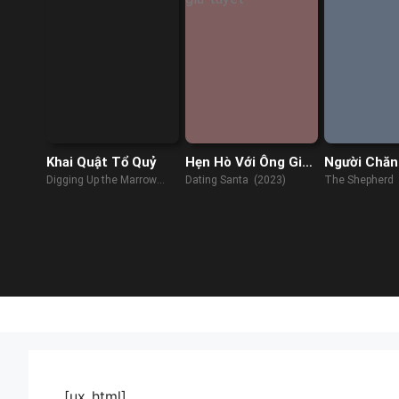
Khai Quật Tổ Quỷ
Hẹn Hò Với Ông Già
Người Chăn
Tuyết
Digging Up the Marrow
Dating Santa (2023)
The Shepherd 
(2015)