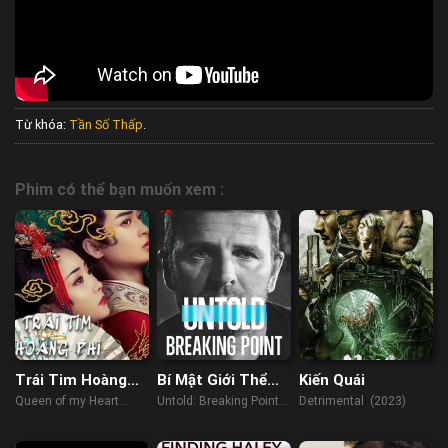
Từ khóa:
Tần Số Thấp
.
Phim có thể bạn muốn xem :
Trái Tim Hoàng
Bí Mật Giới Thể
Kiến Quái
Phi
Thao: Điểm Phá
Queen of my Heart
Untold: Breaking Point
Detrimental (2023)
Vỡ
(2021)
(2021)