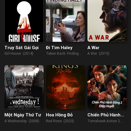
Truy Sát Gái Gọi
Đi Tìm Haley
A War
Girl House (2014)
Taken Back: Finding
A War (2015)
Haley (2012)
Một Ngày Thứ Tư
Hoa Hồng Đỏ
Chiến Phủ Hành
Động 2: Điệp
A Wednesday (2008)
Red Rose (2023)
Tomahawk Action 2
Huyết
Bloodthirsty (2023)