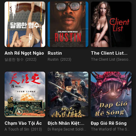
Anh Rể Ngọt Ngào
Rustin
The Client List
(Phần 1)
달콤한 형수 (2022)
Rustin (2023)
The Client List (Season
1) (2012)
Chạm Vào Tội Ác
Địch Nhân Kiệt:
Đạp Gió Rẽ Sóng
Mượn Đường Âm
A Touch of Sin (2013)
Di Renjie Secret Soldier
The Warlord of The Sea
Binh
Borrows the Road
(2021)