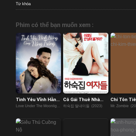
Từ khóa
Phim có thể bạn muốn xem :
Tình Yêu Vĩnh Hằng
Cô Gái Thuê Nhà
Chí Tôn Tiê
Cùng Vầng Trăng
Trọ
Chi Kim Th
Love Under The Moonlight
하숙집 딸내미들 (2023)
Mr. Zombie (20
(2021)