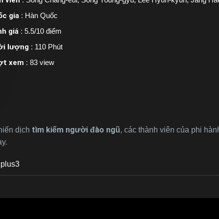
c gia :
Hàn Quốc
h giá :
5.5/10 điểm
i lượng :
110 Phút
ợt xem :
83 view
tìm kiếm người đào ngũ
chiến dịch
, các thành viên của phi hàn
ày.
plus3