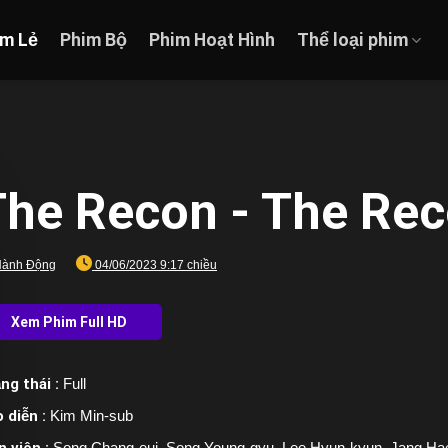
im Lẻ
Phim Bộ
Phim Hoạt Hình
Thể loại phim
The Recon - The Rec
ành Động
04/06/2023 9:17 chiều
ng thái :
Full
 diễn :
Kim Min-sub
n viên :
Song Chang-eui, Song Young-gyu, Lee Hyun-kyun, Jang Ha