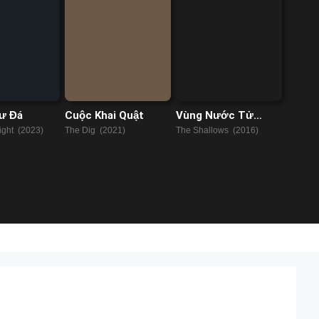
ư Đá
Cuộc Khai Quật
Vùng Nước Tử
Thần
ight (2023)
The Dig (2021)
The Shallows (2016)