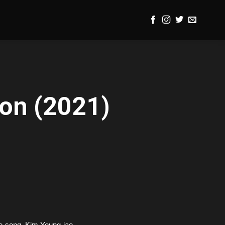
on (2021)
e-song, Kim Young-jae