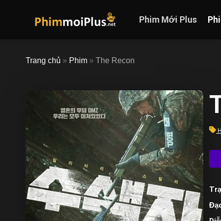
Skip
to
Phim Mới Plus
Ph
content
Trang chủ
»
Phim
»
The Recon
H
Trạ
Đạo
Diễ