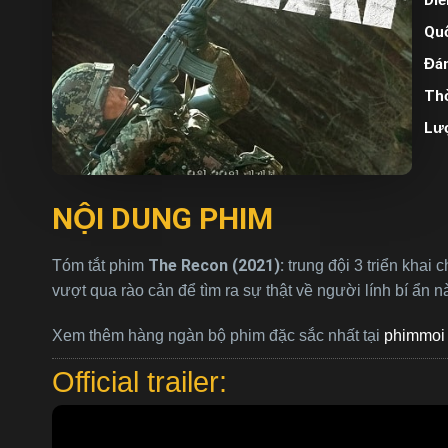
Quố
Đán
Thờ
Lư
NỘI DUNG PHIM
The Recon (2021):
Tóm tắt phim
trung đội 3 triển khai 
vượt qua rào cản để tìm ra sự thật về người lính bí ẩn n
Xem thêm hàng ngàn bộ phim đặc sắc nhất tại
phimmoi 
Official trailer: