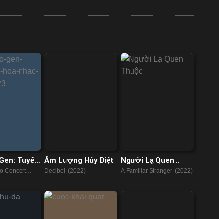
Gen: Tuyển
Âm Lượng Hủy Diệt
Người Lạ Quen
 Nhạc 2015-
Thuộc
o Concert
Decibel (2022)
A Familiar Stranger (2022)
ons 2015-2023