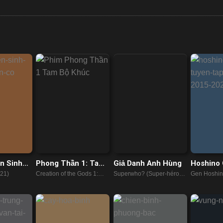
n Sinh
Phong Thần 1: Tam
Giả Danh Anh Hùng
Hoshino 
iền Cổ
Bộ Khúc
Tập Hòa
21)
Creation of the Gods 1:
Superwho? (Super-héros
Gen Hoshin
2023
Kingdom Of Storms (2023)
Malgré Lui) (2021)
Recollecti
(2023)