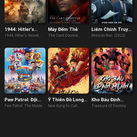
1944: Hitler’s
Máy Đếm Thẻ
Liêm Chính Truy
Secret Weapon
Kích
1944: Hitler's Secret
The Card Counter
Mission Run (2022)
Weapon (2021)
(2021)
Paw Patrol: Đội
Ỷ Thiên Đồ Long
Kho Báu Định
Đặc Nhiệm Siêu
Ký: Thánh Hỏa
Mệnh
Paw Patrol: The Movie
New Kung Fu Cult
Treasure Of Destiny
Đẳng
Hùng Phong
(2021)
Master 2 (2022)
(2023)