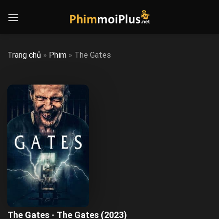
Skip
to
content
Trang chủ
»
Phim
»
The Gates
The Gates - The Gates (2023)