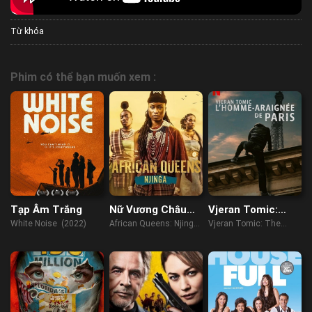
Từ khóa
Phim có thể bạn muốn xem :
Tạp Âm Trắng
Nữ Vương Châu
Vjeran Tomic:
Phi: Njinga
Người Nhện Paris
White Noise (2022)
African Queens: Njinga
Vjeran Tomic: The
(2023)
Spider-Man of Paris
(2023)