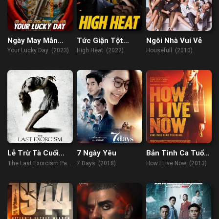
Ngày May Mắn
Tức Giận Tột
Ngôi Nhà Vui Vẻ
Của Bạn
Cùng
Your Lucky Day (2023)
High Heat (2022)
Housefull (2010)
Lễ Trừ Tà Cuối
7 Ngày Yêu
Bản Tình Ca Tuổi
Cùng: Phần 2
Trẻ
The Last Exorcism Part
7 Days (2018)
How I Live Now (2013)
II (2013)