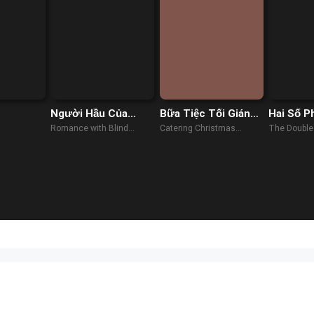
Người Hầu Của
Bữa Tiệc Tối Giáng
Hai Số P
Thiếu Gia Mù
Sinh
Romance with Blind
Catering Christmas
The Double
Master (2023)
(2022)