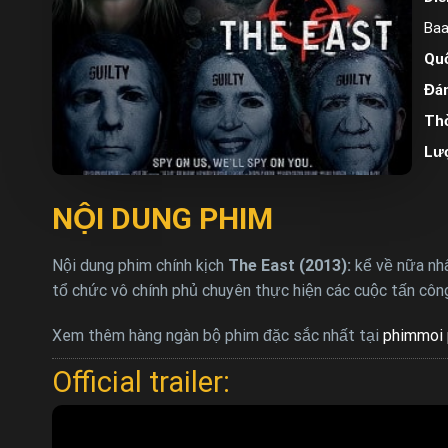
Baa
Quố
Đán
Thờ
Lư
NỘI DUNG PHIM
Nội dung phim chính kịch
The East (2013):
kể về nữa nhâ
tổ chức vô chính phủ chuyên thực hiện các cuộc tấn cô
Xem thêm hàng ngàn bộ phim đặc sắc nhất tại
phimmoi 
Official trailer: