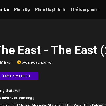
im Lẻ
Phim Bộ
Phim Hoạt Hình
Thể loại phim
he East - The East 
hính Kịch
09/08/2023 2:42 chiều
ng thái :
Full
 diễn :
Zal Batmanglij
n viên :
Brit Marling, Alexander Skarsgård, Elliot Page, Toby Kebbell,