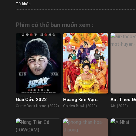
Từ khóa
Phim có thể bạn muốn xem :
Giải Cứu 2022
Hoàng Kim Vạn
Air: Theo Đ
Lượng
Huyền Thoạ
Come Back Home (2022)
Golden Bowl (2023)
Air (2023)