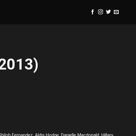
(2013)
 Shiloh Fernandez, Aldis Hodge, Danielle Macdonald, Hillary