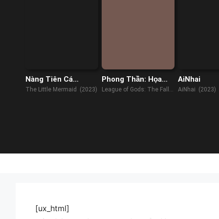
Nàng Tiên Cá
Phong Thần: Họa
AiNhai
(RAWCAM)
Thương
The Little Mermaid (2023)
League of Gods: The Fall
AiNhai (2023)
of Sheng (2023)