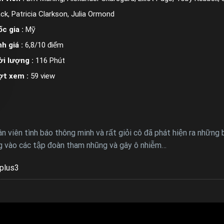
ck, Patricia Clarkson, Julia Ormond
c gia :
Mỹ
h giá :
6,8/10 điểm
i lượng :
116 Phút
ợt xem :
59 view
n viên tình báo thông minh và rất giỏi cô đã phát hiện ra những
ng vào các tập đoàn tham nhũng và gây ô nhiễm…
plus3