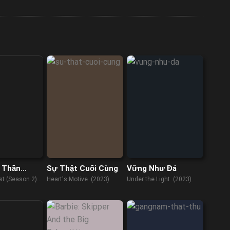
 Thần
Sự Thật Cuối Cùng
Vững Như Đá
hần 2)
st (Season 2)
Heart's Motive (2023)
Under the Light (2023)