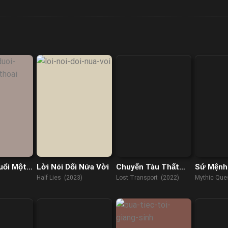
uổi Một
Lời Nói Dối Nửa Vời
Chuyến Tàu Thất
Sứ Mệnh
i
Lạc
Thoại (P
Half Lies (2023)
Lost Transport (2022)
Mythic Que
(2021)