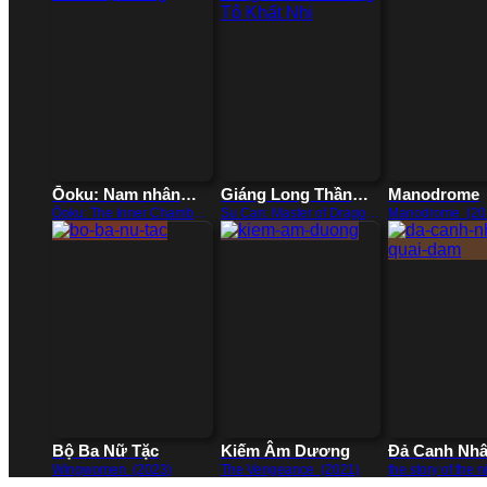
Ōoku: Nam nhân
Giáng Long Thần
Manodrome
hậu cung
Chưởng Tô Khất Nhi
Ōoku: The Inner Chambers
Su Can: Master of Dragon-
Manodrome (20
(2023)
strike Palms (2018)
Bộ Ba Nữ Tặc
Kiếm Âm Dương
Đả Canh Nhâ
Đàm
Wingwomen (2023)
The Vengeance (2021)
the story of the n
watcher (2023)