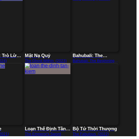
: Trò Lừa
Mặt Nạ Quỷ
Bahubali: The
 Tử
Beginning
024)
The Ghost Within (2023)
Bahubali: The Beginning
(2015)
e
Loạn Thế Định Tần
Bộ Tứ Thời Thượng
Kiếm
2021)
The Emperor's Sword
The Fabulous (2022)
(2020)