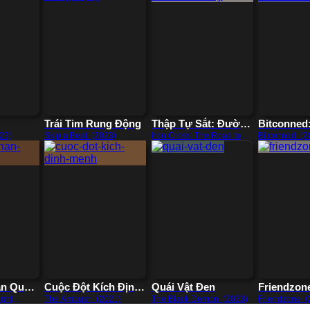
Trái Tim Rung Động
Thập Tự Sắt: Đường
Bitconned
Đến Normandy
Tiền Điện
23)
Skip a Beat (2023)
Iron Cross: The Road to
Bitconned (2
Normandy (2022)
n Quái
Cuộc Đột Kích Định
Quái Vật Đen
Friendzon
Mệnh
ight
The Ambush (2021)
The Black Demon (2023)
Friendzone (