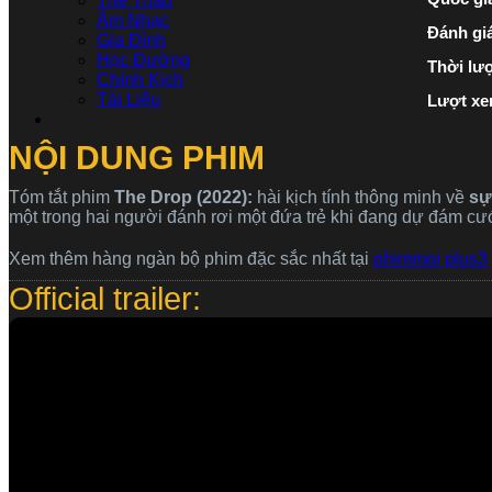
Thể Thao
Âm Nhạc
Đánh gi
Gia Đình
Học Đường
Thời lư
Chính Kịch
Tài Liệu
Lượt xe
NỘI DUNG PHIM
Tóm tắt phim
The Drop (2022):
hài kịch tính thông minh về
sự 
một trong hai người đánh rơi một đứa trẻ khi đang dự đám cư
Xem thêm hàng ngàn bộ phim đặc sắc nhất tại
phimmoi plus3
Official trailer: