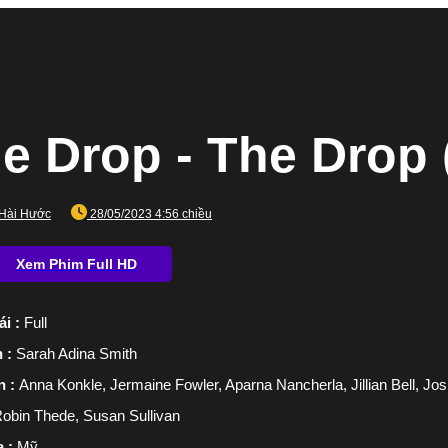
e Drop - The Drop 
Hài Hước
28/05/2023 4:56 chiều
ái :
Full
n :
Sarah Adina Smith
n :
Anna Konkle, Jermaine Fowler, Aparna Nancherla, Jillian Bell, Jo
 Robin Thede, Susan Sullivan
a :
Mỹ