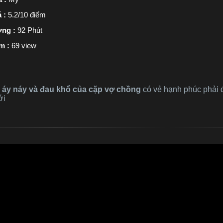
á :
5.2/10 điểm
ợng :
92 Phút
m :
69 view
áy náy và đau khổ của cặp vợ chồng
có vẻ hạnh phúc phải đ
ới