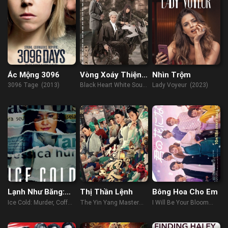
Ác Mộng 3096
Vòng Xoáy Thiện
Nhìn Trộm
Ác
3096 Tage (2013)
Black Heart White Soul
Lady Voyeur (2023)
(2014)
Lạnh Như Băng:
Thị Thần Lệnh
Bông Hoa Cho Em
Án Mạng, Cà Phê
Ice Cold: Murder, Coffee
The Yin Yang Master
I Will Be Your Bloom
Và Jessica
and Jessica Wongso
(2021)
(2022)
Wongso
(2023)