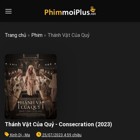
Skip
to
content
Trang chủ
»
Phim
»
Thánh Vật Của Quỷ
Thánh Vật Của Quỷ - Consecration (2023)
Kinh Dị - Ma
25/07/2023 4:59 chiều