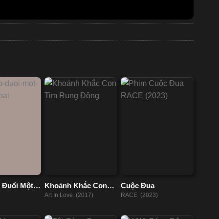
o Đuổi Một
Khoảnh Khắc Con
Cuộc Đua
oại
Tim Rung Động
Art In Love (2017)
RACE (2023)