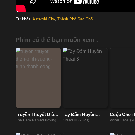
Từ khóa:
Asteroid City
,
Thành Phố Sao Chổi
.
Phim có thể bạn muốn xem :
Truyền Thuyết Diên
Tay Đấm Huyền
Cuộc Chơi
Bình Vương Trịnh
Thoại 3
Hiểm
The Hero Named Koxinga
Creed III (2023)
Poker Face (2
Thành Công
(2022)