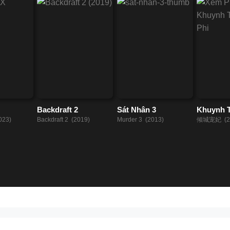
Backdraft 2
Sát Nhân 3
Khuynh 
Phi
023)
Backdraft 2 (2019)
Murder 3 (2013)
倾城宠妃 (2