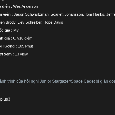
 diễn :
Wes Anderson
n viên :
Jason Schwartzman, Scarlett Johansson, Tom Hanks, Jeffrey
ien Brody, Liev Schreiber, Hope Davis
c gia :
Mỹ
h giá :
6.7/10 điểm
i lượng :
105 Phút
ợt xem :
13 view
nh trình của hội nghị Junior Stargazer/Space Cadet bị gián đo
plus3