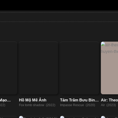
 Mạo
Hồ Mộ Mê Ảnh
Tám Trăm Bưu Binh
Air: The
Bôn Tẩu Đến Bắc
Huyền Th
022)
Fox tomb shadow (2022)
Impasse Rescue (2020)
Air (2023)
Pha