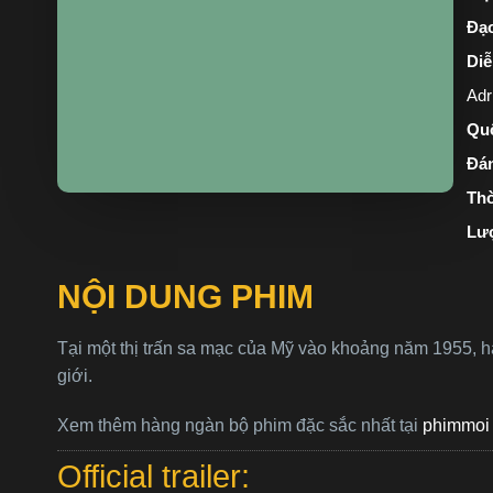
Đạo
Diễ
Adr
Quố
Đán
Thờ
Lư
NỘI DUNG PHIM
Tại một thị trấn sa mạc của Mỹ vào khoảng năm 1955, hà
giới.
Xem thêm hàng ngàn bộ phim đặc sắc nhất tại
phimmoi 
Official trailer: