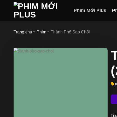
Skip
to
Phim Mới Plus
P
content
Trang chủ
»
Phim
»
Thành Phố Sao Chổi
K
Trạ