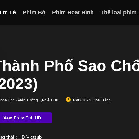
him Lẻ
Phim Bộ
Phim Hoạt Hình
Thể loại phim
Thành Phố Sao Chổi
(2023)
hoa Học - Viễn Tưởng
,
Phiêu Lưu
07/03/2024 12:46 sáng
ng thái :
HD Vietsub