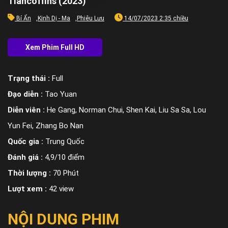
Tiancoffins (2023)
Bí Ẩn
,
Kinh Dị - Ma
,
Phiêu Lưu
14/07/2023 2:35 chiều
Trạng thái :
Full
Đạo diễn :
Tao Yuan
Diễn viên :
He Gang, Norman Chui, Shen Kai, Liu Sa Sa, Lou
Yun Fei, Zhang Bo Nan
Quốc gia :
Trung Quốc
Đánh giá :
4,9/10 điểm
Thời lượng :
70 Phút
Lượt xem :
42 view
NỘI DUNG PHIM