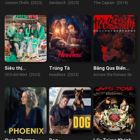
Tử
Joseon Chefs (2023)
Sandwich (2023)
The Captain (2019)
Siêu thị
Trúng Tà
Băng Qua Biển
Sangjangdol
Giận Dữ
CEO-dol Mart (2023)
Headless (2023)
Across the Furious Sea
(2023)