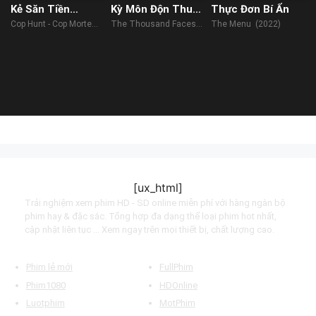
Kẻ Săn Tiền
Kỳ Môn Độn Thuật
Thực Đơn Bí Ẩn
Thưởng
2
Cop Hunt - Cop Mortem
The Thousand Faces
The Menu (2022)
(2016)
of Dunshu 2 (2023)