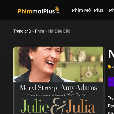
Skip
to
Phim Mới Plus
P
content
Trang chủ
»
Phim
»
Nữ Đầu Bếp
N
C
Trạ
Đạo
Diễ