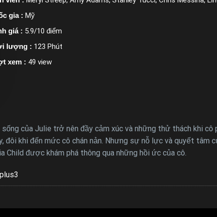
c gia :
Mỹ
h giá :
5.9/10 điểm
i lượng :
123 Phút
ợt xem :
49 view
c sống của Julie trở nên đầy cảm xúc và những thử thách khi cô 
ày, đôi khi đến mức cô chán nản. Nhưng sự nỗ lực và quyết tâm 
lia Child được khám phá thông qua những hồi ức của cô.
plus3