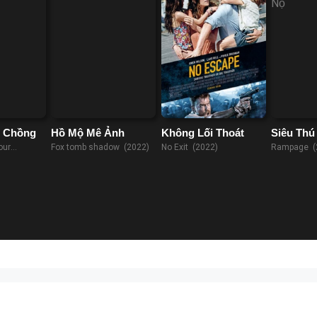
n Chồng
Hồ Mộ Mê Ảnh
Không Lối Thoát
Siêu Thú
our
Fox tomb shadow (2022)
No Exit (2022)
Rampage (
8)