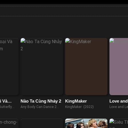
i Và
Nào Ta Cùng Nhảy 2
KingMaker
Love and
ớm
utterfly
Any Body Can Dance 2
KingMaker (2022)
Love and L
(2015)