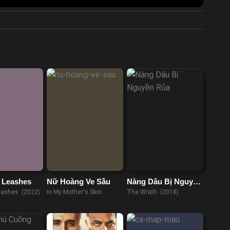
 Leashes
Nữ Hoàng Ve Sầu
Nàng Dâu Bị Nguyền
Rủa
eashes (2022)
In My Mother's Skin
The Wrath (2018)
(2023)