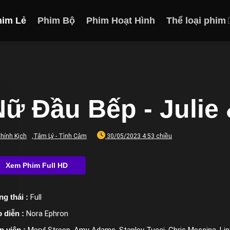
him Lẻ
Phim Bộ
Phim Hoạt Hình
Thể loại phim
ữ Đầu Bếp - Julie 
hính Kịch
,
Tâm Lý - Tình Cảm
30/05/2023 4:53 chiều
ng thái :
Full
 diễn :
Nora Ephron
n viên :
Meryl Streep, Amy Adams, Stanley Tucci, Chris Messina, L