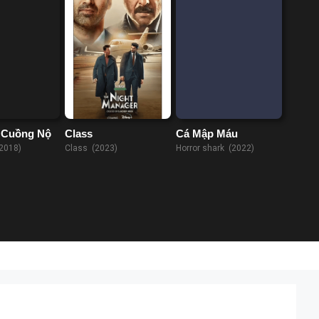
 Cuồng Nộ
Class
Cá Mập Máu
2018)
Class (2023)
Horror shark (2022)