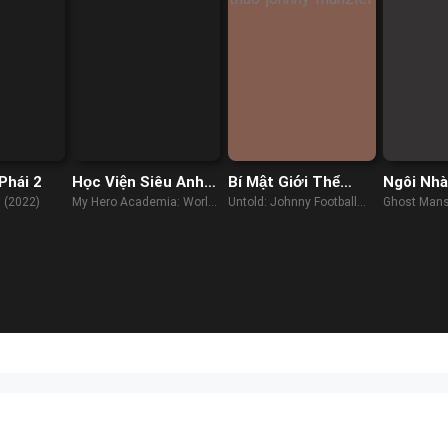
Phái 2
Học Viện Siêu Anh
Bí Mật Giới Thể
Ngôi Nhà
Hùng: Nhiệm Vụ Giải
Thao: Johnny
 (2022)
My Hero Academia: World
Untold: Johnny Football
Ghost Mans
Cứu Thế Giới
Manziel
Heroes' Mission (2021)
(2023)