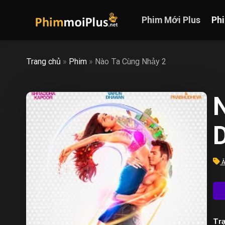
Skip
to
Phim Mới Plus
Ph
content
Trang chủ
»
Phim
»
Nào Ta Cùng Nhảy 2
Trạ