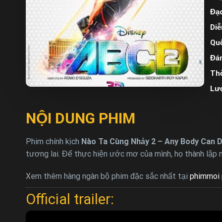
Đạo
Diễ
Quố
Đán
Thờ
Lư
NỘI DUNG PHIM
Phim chính kịch
Nào Ta Cùng Nhảy 2 – Any Body Can D
tương lai. Để thực hiện ước mơ của mình, họ thành lập
Xem thêm hàng ngàn bộ phim đặc sắc nhất tại
phimmoi 
Official trailer: