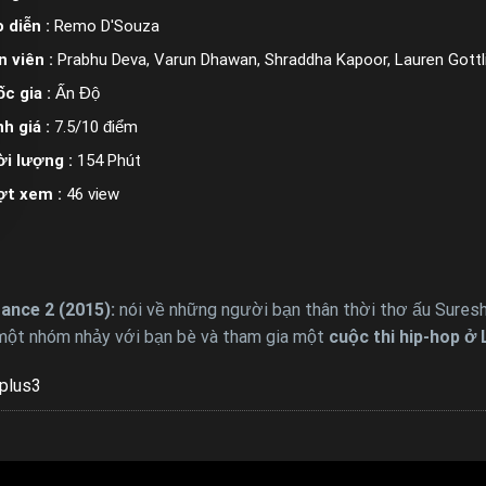
 diễn :
Remo D'Souza
n viên :
Prabhu Deva, Varun Dhawan, Shraddha Kapoor, Lauren Gottli
c gia :
Ấn Độ
h giá :
7.5/10 điểm
i lượng :
154 Phút
ợt xem :
46 view
ance 2 (2015):
nói về những người bạn thân thời thơ ấu Suresh
 một nhóm nhảy với bạn bè và tham gia một
cuộc thi hip-hop ở
plus3