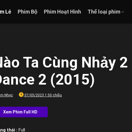
im Lẻ
Phim Bộ
Phim Hoạt Hình
Thể loại phim
Nào Ta Cùng Nhảy 2 
Dance 2 (2015)
Âm Nhạc
07/05/2023 1:50 chiều
ng thái :
Full