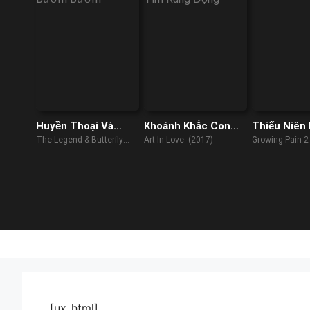
Huyền Thoại Và
Khoảnh Khắc Con
Thiếu Niên 
Bươm Bướm
Tim Rung Động
The Legend & Butterfly
Art In Love (2017)
Growing Pain 2
(2023)