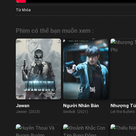
Từ khóa
Phim có thể bạn muốn xem :
Jawan
Người Nhân Bản
Nhượng Tử
Jawan (2023)
Seobok (2021)
Let the Bullets