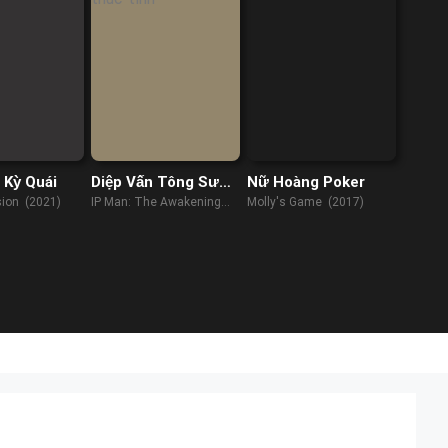
 Kỳ Quái
Diệp Vấn Tông Sư
Nữ Hoàng Poker
Thức Tỉnh
ion (2021)
IP Man: The Awakening
Molly's Game (2017)
Master (2021)