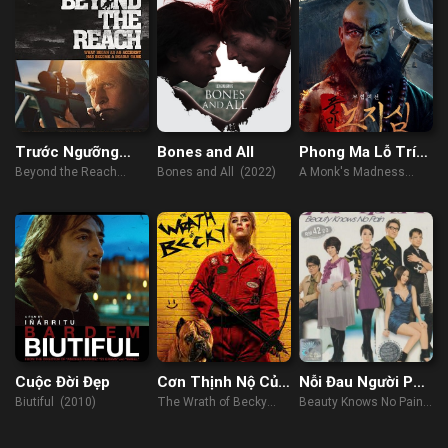
Trước Ngưỡng
Bones and All
Phong Ma Lỗ Trí
Chịu Đựng
Thâm
Beyond the Reach
Bones and All (2022)
A Monk's Madness
(2014)
(2019)
Cuộc Đời Đẹp
Cơn Thịnh Nộ Của
Nỗi Đau Người Phụ
Becky
Nữ
Biutiful (2010)
The Wrath of Becky
Beauty Knows No Pain
(2023)
(2010)