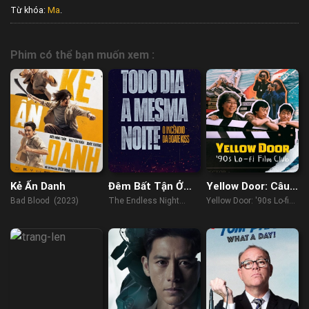
Từ khóa:
Ma
.
Phim có thể bạn muốn xem :
Kẻ Ẩn Danh
Đêm Bất Tận Ở
Yellow Door: Câu
Boate Kiss
Lạc Bộ Phim Hàn
Bad Blood (2023)
The Endless Night
Yellow Door: '90s Lo-fi
Thập Niên 90
(2023)
Film Club (2023)