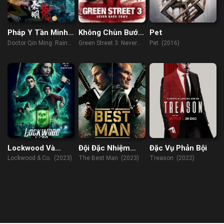
Pháp Y Tần Minh:
Không Chùn Bước
Pet
Bản Hoà Tấu
3
Doctor Qin Ming: Rain
Green Street 3: Never
Pet (2016)
Trong Mưa
Killer (2023)
Back Down (2013)
Lockwood Và
Đội Đặc Nhiệm
Đặc Vụ Phản Bội
Đồng Sự
Phù Rể
Lockwood & Co. (2023)
The Best Man (2023)
Treason (2022)