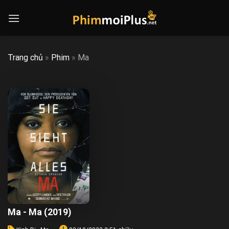
Skip
to
content
Trang chủ
»
Phim
»
Ma
Ma - Ma (2019)