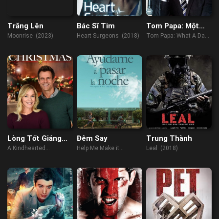
Trăng Lên
Bác Sĩ Tim
Tom Papa: Một
Ngày Phi Thường
Moonrise (2023)
Heart Surgeons (2018)
Tom Papa: What A Day!
(2022)
Lòng Tốt Giáng
Đêm Say
Trung Thành
Sinh
A Kindhearted
Help Me Make it
Leal (2018)
Christmas (2021)
Through The Night
(2017)