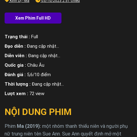
Kinh Dị - Ma
03/10/2023 2:51 chiều
Trạng thái :
Full
Đạo diễn :
Đang cập nhật…
Diễn viên :
Đang cập nhật…
Quốc gia :
Châu Âu
Đánh giá :
5,6/10 điểm
Thời lượng :
Đang cập nhật…
Lượt xem :
72 view
NỘI DUNG PHIM
Phim
Ma (2019):
một nhóm thanh thiếu niên và người phụ
nữ trung niên tên Sue Ann. Sue Ann quyết định mở một