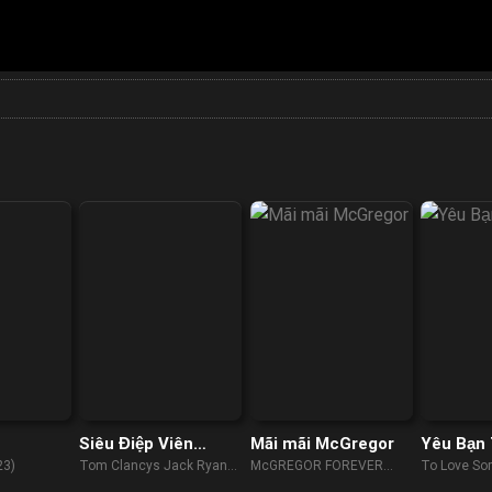
Siêu Điệp Viên
Mãi mãi McGregor
Yêu Bạn
(Phần 2)
23)
Tom Clancys Jack Ryan
McGREGOR FOREVER
To Love S
(Season 2) (2022)
(2023)
(2018)