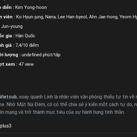
 diễn :
Kim Yong-hoon
n viên :
Ko Hyun-jung, Nana, Lee Han-byeol, Ahn Jae-hong, Yeom Hye
 Jun-young
c gia :
Hàn Quốc
h giá :
7,4/10 điểm
i lượng :
undefined phút/tập
ợt xem :
47 view
 Vietsub
, xoay quanh Linh là nhân viên văn phòng thiếu tự tin về
ine. Nhờ Mặt Nạ Đêm, cô có thể chia sẻ ý kiến một cách tự do, 
ên mạng và trở thành mục tiêu của sự hành hung tinh thần.
plus3