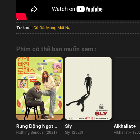
Từ khóa:
Cô Gái Mang Mặt Nạ
.
Phim có thể bạn muốn xem :
Rung Động Ngọt
Sly
Alkhallat+
Ngào
Nothing Serious (2021)
Sly (2023)
Alkhallat+ (20