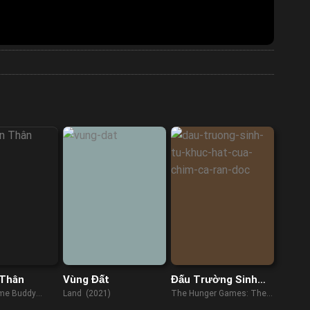
 Thân
Vùng Đất
Đấu Trường Sinh
Tử: Khúc Hát Của
ome Buddy
Land (2021)
The Hunger Games: The
Chim Ca & Rắn Độc
Ballad of Songbirds &