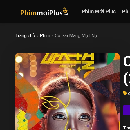
Skip
to
Phim Mới Plus
Ph
content
Trang chủ
»
Phim
»
Cô Gái Mang Mặt Nạ
C
Trạ