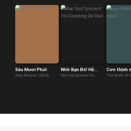
Sáu Mươi Phút
Nhờ Bạn Đó! Hệ
Cơn thịnh 
Thống Chiến Thần
Chúa
Sixty Minutes (2024)
War God System! I’m
The Wrath of 
Counting On You! (2022)