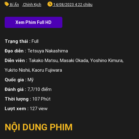
Bí Ẩn
,
Chính Kịch
14/08/2023 4:22 chiều
Trạng thái :
Full
Đạo diễn :
Tetsuya Nakashima
Diễn viên :
Takako Matsu, Masaki Okada, Yoshino Kimura,
Yukito Nishii, Kaoru Fujiwara
Quốc gia :
Mỹ
Đánh giá :
7,7/10 điểm
Thời lượng :
107 Phút
Lượt xem :
127 view
NỘI DUNG PHIM