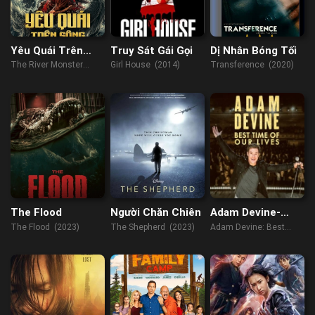
Yêu Quái Trên
Truy Sát Gái Gọi
Dị Nhân Bóng Tối
Sông
The River Monster
Girl House (2014)
Transference (2020)
(2019)
The Flood
Người Chăn Chiên
Adam Devine-
Khoảnh Khắc
The Flood (2023)
The Shepherd (2023)
Adam Devine: Best
Tuyệt Vời Nhất
Time of Our Lives
(2019)