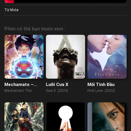
Từ khóa
Phim có thể bạn muốn xem :
Mechamato –
Lưỡi Cưa X
Mối Tình Đầu
Loạt Phim Hoạt
Mechamato The
Saw X (2023)
First Love (2022)
Hình
Animated Series
(2021)