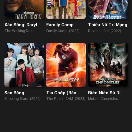
Xác Sống: Daryl
Family Camp
Thiếu Nữ Trí Mạng
Dixon
The Walking Dead:
Family Camp (2022)
Revenge Girl (2022)
Daryl Dixon (2023)
Sao Băng
Tia Chớp (Bản
Biên Niên Sử Dị
Cam)
Nhân
Shooting Stars (2022)
The Flash - CAM (2023)
Mutant Chronicles
(2008)