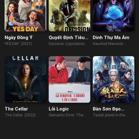
Ngày Đồng Ý
Quyết Định Tiêu
Dinh Thự Ma Ám
Diệt
YES DAY (2021)
Decision: Liquidation
Haunted Mansion
(2018)
(2023)
The Cellar
Lỗi Logic
Bàn Sơn Đạo
Nhân: Lạc Thiên
The Cellar (2022)
Semantic Error: The
Taoist priest in the
Hoang
Movie (2022)
tomb (2023)