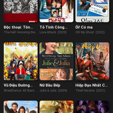
Độc thoại: Tôn
Tỏ Tình Công
Ối! Có ma
vinh các huyền
Lược
The Hall: Honoring the
Love Attack (2023)
Oh! My Ghost (2022)
thoại
Greats of Stand-Up
(2022)
Vũ Điệu Đường
Nữ Đầu Bếp
Hiệp Đạo Nhất Chi
Phố 2
Mai
StreetDance: All Stars
Julie & Julia (2009)
Thief Heroine (2021)
(2013)