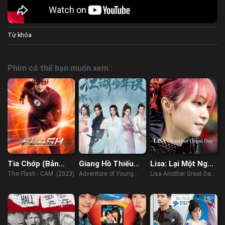
Từ khóa
Phim có thể bạn muốn xem :
Tia Chớp (Bản
Giang Hồ Thiếu
Lisa: Lại Một Ngày
Cam)
Niên Quyết
Tuyệt Vời
The Flash - CAM (2023)
Adventure of Young
Lisa Another Great Day
Detectives (2023)
(2022)