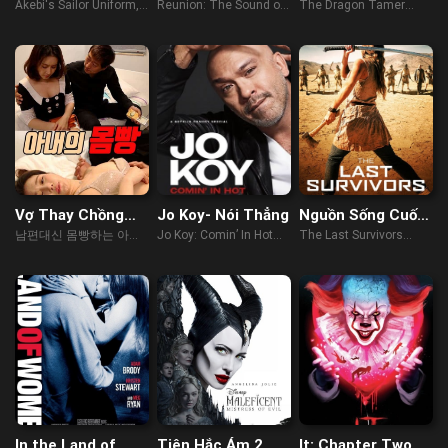
Thủ Của Akebi
Trùng Khởi – Cực
– Giáng Long
Akebi's Sailor Uniform,
Reunion: The Sound of
The Dragon Tamer
Hải Thính Lôi
Thập Bát Chưởng
Akebi-chan no Sailor
the Providence (2020)
(2021)
Fuku (2022)
Vợ Thay Chồng
Jo Koy- Nói Thẳng
Nguồn Sống Cuối
Trả Nợ
Cùng
남편대신 몸빵하는 아내
Jo Koy: Comin’ In Hot
The Last Survivors
(2023)
(2019)
(2014)
In the Land of
Tiên Hắc Ám 2
It: Chapter Two