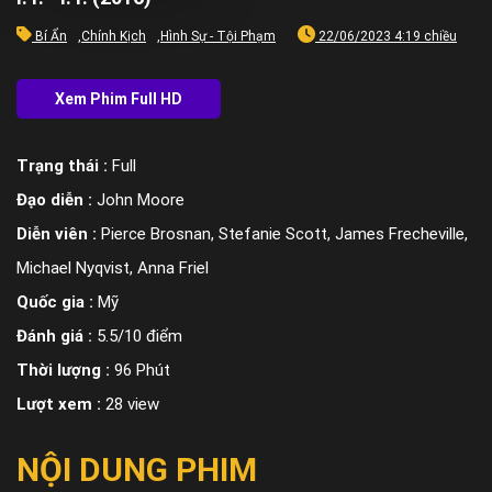
Bí Ẩn
,
Chính Kịch
,
Hình Sự - Tội Phạm
22/06/2023 4:19 chiều
Trạng thái :
Full
Đạo diễn :
John Moore
Diễn viên :
Pierce Brosnan, Stefanie Scott, James Frecheville,
Michael Nyqvist, Anna Friel
Quốc gia :
Mỹ
Đánh giá :
5.5/10 điểm
Thời lượng :
96 Phút
Lượt xem :
28 view
NỘI DUNG PHIM