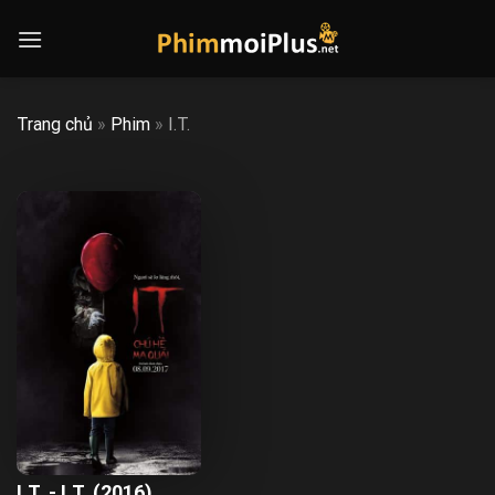
Skip
to
content
Trang chủ
»
Phim
»
I.T.
I.T. - I.T. (2016)