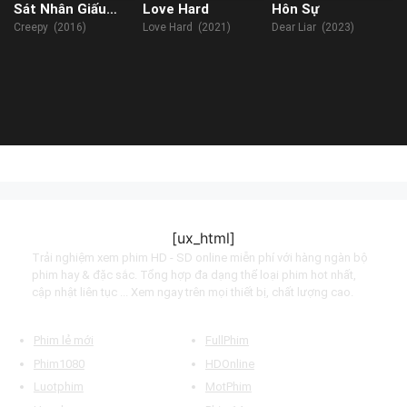
Sát Nhân Giấu
Love Hard
Hôn Sự
Mặt
Creepy (2016)
Love Hard (2021)
Dear Liar (2023)