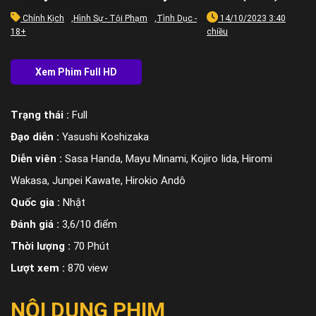
Chính Kịch
,
Hình Sự - Tội Phạm
,
Tình Dục -
14/10/2023 3:40
18+
chiều
Trạng thái :
Full
Đạo diễn :
Yasushi Koshizaka
Diễn viên :
Sasa Handa, Mayu Minami, Kojiro Iida, Hiromi
Wakasa, Junpei Kawate, Hirokio Andô
Quốc gia :
Nhật
Đánh giá :
3,6/10 điểm
Thời lượng :
70 Phút
Lượt xem :
870 view
NỘI DUNG PHIM