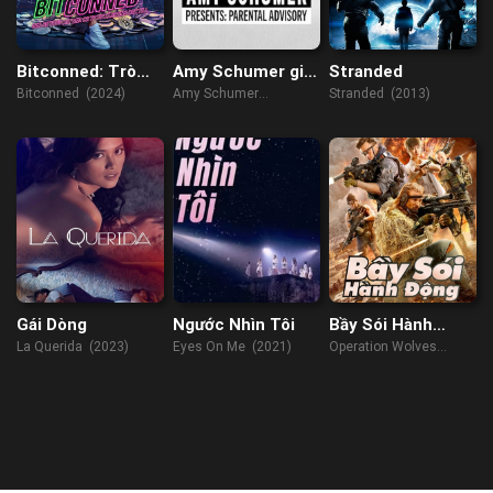
Bitconned: Trò
Amy Schumer giới
Stranded
Lừa Tiền Điện Tử
thiệu: Lời khuyên
Bitconned (2024)
Amy Schumer
Stranded (2013)
cho cha mẹ
Presents: Parental
Advisory (2022)
Gái Dòng
Ngước Nhìn Tôi
Bầy Sói Hành
Động
La Querida (2023)
Eyes On Me (2021)
Operation Wolves
(2019)