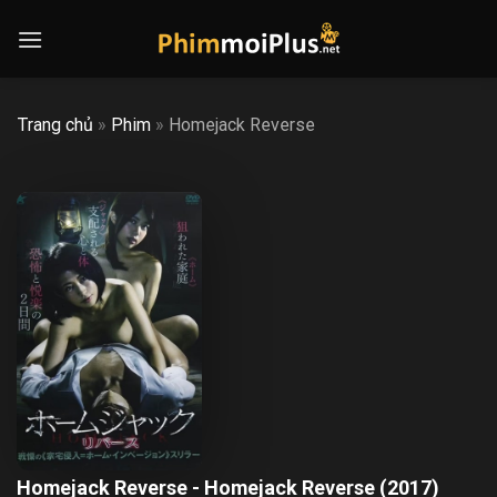
Skip
to
content
Trang chủ
»
Phim
»
Homejack Reverse
Homejack Reverse - Homejack Reverse (2017)