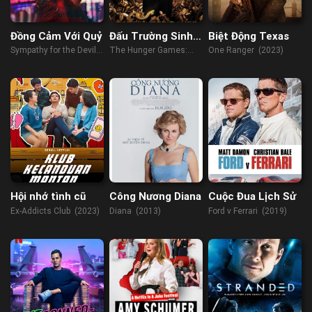
Đồng Cảm Với Quỷ
Đấu Trường Sinh
Biệt Động Texas
Tử: Khúc Hát Của
Sympathy for the Devil
The Hunger Games:
One Ranger (2023)
Chim Ca & Rắn
(2023)
The Ballad of Songbirds
Độc
& Snakes (2023)
Hội nhớ tình cũ
Công Nương Diana
Cuộc Đua Lịch Sử
Ex-Addicts Club (2023)
Diana (2013)
Ford v Ferrari (2019)